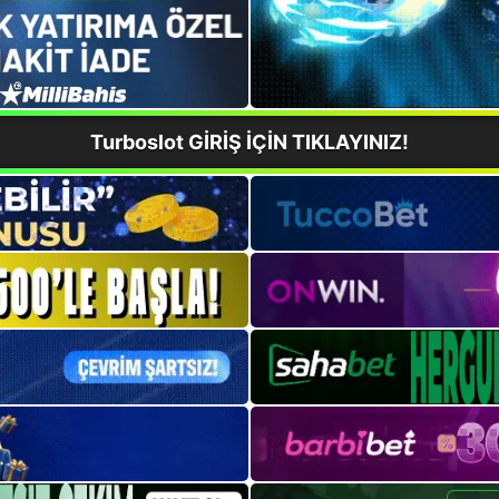
Turboslot GİRİŞ İÇİN TIKLAYINIZ!