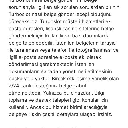
Turboslot nasıl belge gönderirim belge
sorunlarıyla ilgili en sık sorulan sorulardan birinin
Turboslot nasıl belge gönderileceği olduğunu
göreceksiniz. Turboslot müşteri hizmetleri e-
posta adresleri, lisanslı casino sitelerine belge
göndermek için kullanılır ve bazı durumlarda
belge talep edebilir. İstenilen belgelerin tarayıcı
ile taranması veya telefon ile fotoğraflanması ve
ilgili e-posta adresine e-posta eki olarak
gönderilmesi gerekmektedir. İstenilen
dokümanların sahadan yönetime iletilmesinin
başka yolu yoktur. Birçok etkileşime yönelik olan
7/24 canlı desteğimiz belge kabul
etmemektedir. Yalnızca bu cihazdan. Bilgi
toplama ve destek talepleri gibi konular için
kullanılır. Ancak bu hizmet birimi aracılığıyla
belgeye ilişkin çeşitli detaylara ulaşabilirsiniz.