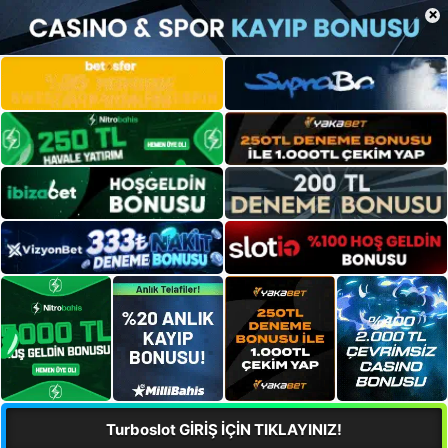
×
Turboslot GİRİŞ İÇİN TIKLAYINIZ!