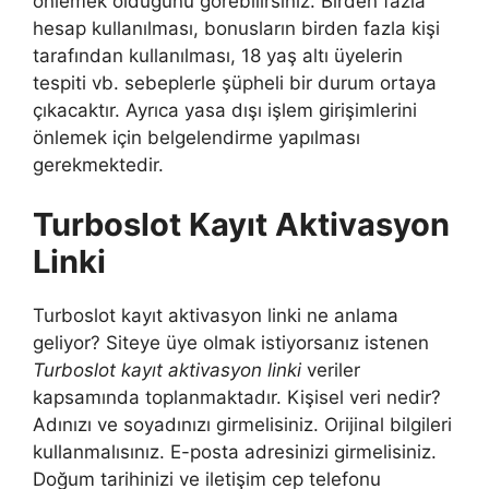
önlemek olduğunu görebilirsiniz. Birden fazla
hesap kullanılması, bonusların birden fazla kişi
tarafından kullanılması, 18 yaş altı üyelerin
tespiti vb. sebeplerle şüpheli bir durum ortaya
çıkacaktır. Ayrıca yasa dışı işlem girişimlerini
önlemek için belgelendirme yapılması
gerekmektedir.
Turboslot Kayıt Aktivasyon
Linki
Turboslot kayıt aktivasyon linki ne anlama
geliyor? Siteye üye olmak istiyorsanız istenen
Turboslot kayıt aktivasyon linki
veriler
kapsamında toplanmaktadır. Kişisel veri nedir?
Adınızı ve soyadınızı girmelisiniz. Orijinal bilgileri
kullanmalısınız. E-posta adresinizi girmelisiniz.
Doğum tarihinizi ve iletişim cep telefonu