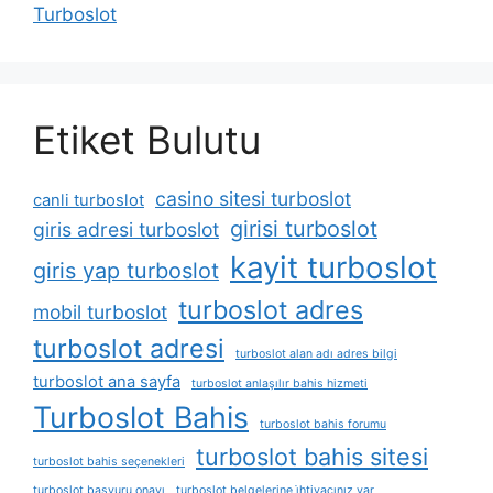
Turboslot
Etiket Bulutu
casino sitesi turboslot
canli turboslot
girisi turboslot
giris adresi turboslot
kayit turboslot
giris yap turboslot
turboslot adres
mobil turboslot
turboslot adresi
turboslot alan adı adres bilgi
turboslot ana sayfa
turboslot anlaşılır bahis hizmeti
Turboslot Bahis
turboslot bahis forumu
turboslot bahis sitesi
turboslot bahis seçenekleri
turboslot başvuru onayı
turboslot belgelerine i̇htiyacınız var