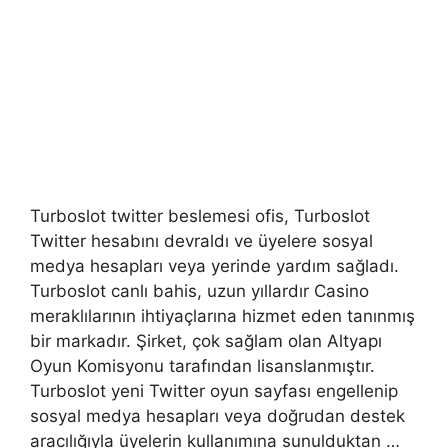
Turboslot twitter beslemesi ofis, Turboslot
Twitter hesabını devraldı ve üyelere sosyal
medya hesapları veya yerinde yardım sağladı.
Turboslot canlı bahis, uzun yıllardır Casino
meraklılarının ihtiyaçlarına hizmet eden tanınmış
bir markadır. Şirket, çok sağlam olan Altyapı
Oyun Komisyonu tarafından lisanslanmıştır.
Turboslot yeni Twitter oyun sayfası engellenip
sosyal medya hesapları veya doğrudan destek
aracılığıyla üyelerin kullanımına sunulduktan …