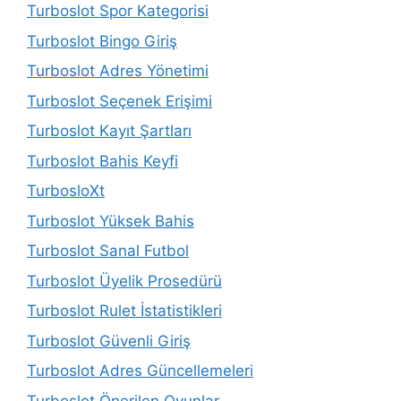
Turboslot Spor Kategorisi
Turboslot Bingo Giriş
Turboslot Adres Yönetimi
Turboslot Seçenek Erişimi
Turboslot Kayıt Şartları
Turboslot Bahis Keyfi
TurbosloXt
Turboslot Yüksek Bahis
Turboslot Sanal Futbol
Turboslot Üyelik Prosedürü
Turboslot Rulet İstatistikleri
Turboslot Güvenli Giriş
Turboslot Adres Güncellemeleri
Turboslot Önerilen Oyunlar