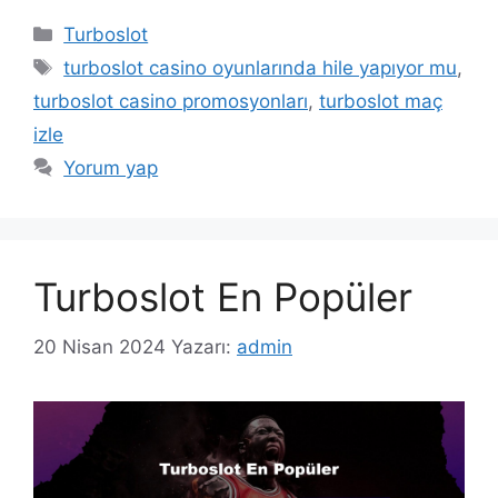
Kategoriler
Turboslot
Etiketler
turboslot casino oyunlarında hile yapıyor mu
,
turboslot casino promosyonları
,
turboslot maç
izle
Yorum yap
Turboslot En Popüler
20 Nisan 2024
Yazarı:
admin