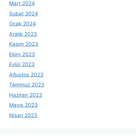
Mart 2024
Şubat 2024
Ocak 2024
Aralık 2023
Kasım 2023
Ekim 2023
Eylül 2023
Ağustos 2023
Temmuz 2023
Haziran 2023
Mayıs 2023
Nisan 2023