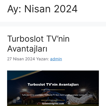
Ay:
Nisan 2024
Turboslot TV’nin
Avantajları
27 Nisan 2024
Yazarı:
admin