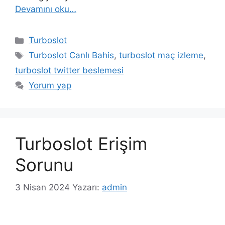
Devamını oku…
Kategoriler
Turboslot
Etiketler
Turboslot Canlı Bahis
,
turboslot maç izleme
,
turboslot twitter beslemesi
Yorum yap
Turboslot Erişim
Sorunu
3 Nisan 2024
Yazarı:
admin