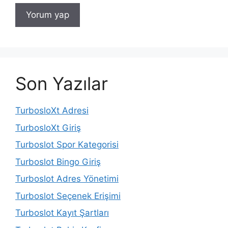
Son Yazılar
TurbosloXt Adresi
TurbosloXt Giriş
Turboslot Spor Kategorisi
Turboslot Bingo Giriş
Turboslot Adres Yönetimi
Turboslot Seçenek Erişimi
Turboslot Kayıt Şartları