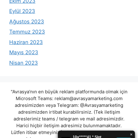
Ekim 2023
Eylül 2023
Ağustos 2023
Temmuz 2023
Haziran 2023
Mayıs 2023
Nisan 2023
"Avrasya'nın en büyük reklam platformunda olmak için
Microsoft Teams:
reklam@avrasyamarketing.com
adresimizden veya Telegram: @Avrasyamarketing
adresimizden irtibat kurabilirsiniz. (Tek iletişim
adreslerimiz teams / telegram ve mail adresimizdir.
Harici hiçbir iletişim adresimiz bulunmamaktadır.
Lütfen itibar etmeyiniz.) Türkiye yasalarına göre 7258