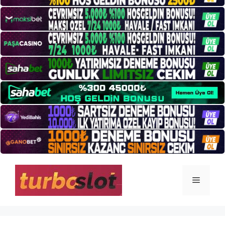
İçeriğe
atla
Menü