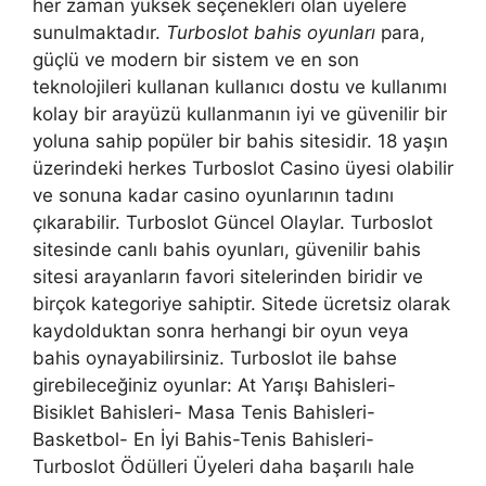
her zaman yüksek seçenekleri olan üyelere
sunulmaktadır.
Turboslot bahis oyunları
para,
güçlü ve modern bir sistem ve en son
teknolojileri kullanan kullanıcı dostu ve kullanımı
kolay bir arayüzü kullanmanın iyi ve güvenilir bir
yoluna sahip popüler bir bahis sitesidir. 18 yaşın
üzerindeki herkes Turboslot Casino üyesi olabilir
ve sonuna kadar casino oyunlarının tadını
çıkarabilir. Turboslot Güncel Olaylar. Turboslot
sitesinde canlı bahis oyunları, güvenilir bahis
sitesi arayanların favori sitelerinden biridir ve
birçok kategoriye sahiptir. Sitede ücretsiz olarak
kaydolduktan sonra herhangi bir oyun veya
bahis oynayabilirsiniz. Turboslot ile bahse
girebileceğiniz oyunlar: At Yarışı Bahisleri-
Bisiklet Bahisleri- Masa Tenis Bahisleri-
Basketbol- En İyi Bahis-Tenis Bahisleri-
Turboslot Ödülleri Üyeleri daha başarılı hale