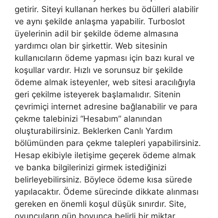
getirir. Siteyi kullanan herkes bu ödülleri alabilir
ve aynı şekilde anlaşma yapabilir. Turboslot
üyelerinin adil bir şekilde ödeme almasına
yardımcı olan bir şirkettir. Web sitesinin
kullanıcıların ödeme yapması için bazı kural ve
koşullar vardır. Hızlı ve sorunsuz bir şekilde
ödeme almak isteyenler, web sitesi aracılığıyla
geri çekilme isteyerek başlamalıdır. Sitenin
çevrimiçi internet adresine bağlanabilir ve para
çekme talebinizi “Hesabım” alanından
oluşturabilirsiniz. Beklerken Canlı Yardım
bölümünden para çekme talepleri yapabilirsiniz.
Hesap ekibiyle iletişime geçerek ödeme almak
ve banka bilgilerinizi girmek istediğinizi
belirleyebilirsiniz. Böylece ödeme kısa sürede
yapılacaktır. Ödeme sürecinde dikkate alınması
gereken en önemli koşul düşük sınırdır. Site,
oyuncuların gün boyunca belirli bir miktar