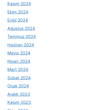
Kasım 2024
Ekim 2024
Eylül 2024
Ağustos 2024
Temmuz 2024
Haziran 2024
Mayıs 2024
Nisan 2024
Mart 2024
Şubat 2024
Ocak 2024
Aralık 2023
Kasım 2023