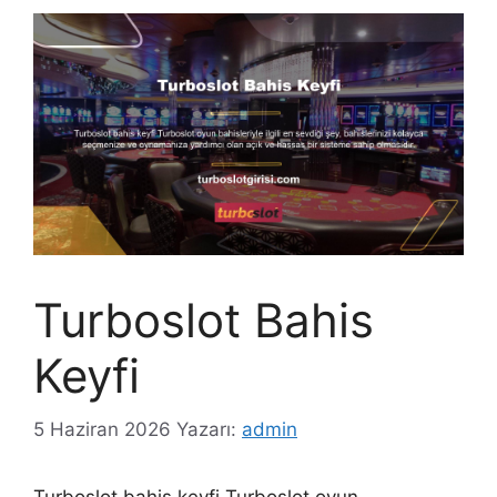
Turboslot Bahis
Keyfi
5 Haziran 2026
Yazarı:
admin