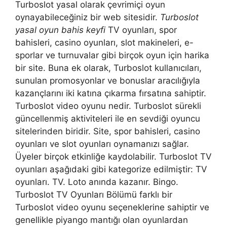
Turboslot yasal olarak çevrimiçi oyun
oynayabileceğiniz bir web sitesidir.
Turboslot
yasal oyun bahis keyfi
TV oyunları, spor
bahisleri, casino oyunları, slot makineleri, e-
sporlar ve turnuvalar gibi birçok oyun için harika
bir site. Buna ek olarak, Turboslot kullanıcıları,
sunulan promosyonlar ve bonuslar aracılığıyla
kazançlarını iki katına çıkarma fırsatına sahiptir.
Turboslot video oyunu nedir. Turboslot sürekli
güncellenmiş aktiviteleri ile en sevdiği oyuncu
sitelerinden biridir. Site, spor bahisleri, casino
oyunları ve slot oyunları oynamanızı sağlar.
Üyeler birçok etkinliğe kaydolabilir. Turboslot TV
oyunları aşağıdaki gibi kategorize edilmiştir: TV
oyunları. TV. Loto anında kazanır. Bingo.
Turboslot TV Oyunları Bölümü farklı bir
Turboslot video oyunu seçeneklerine sahiptir ve
genellikle piyango mantığı olan oyunlardan