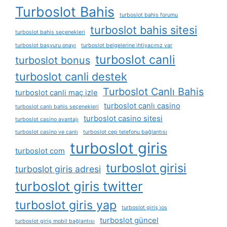
Turboslot Bahis
turboslot bahis forumu
turboslot bahis sitesi
turboslot bahis seçenekleri
turboslot başvuru onayı
turboslot belgelerine i̇htiyacınız var
turboslot canli
turboslot bonus
turboslot canli destek
Turboslot Canlı Bahis
turboslot canli maç izle
turboslot canlı casino
turboslot canlı bahis seçenekleri
turboslot casino sitesi
turboslot casino avantajı
turboslot casino ve canlı
turboslot cep telefonu bağlantısı
turboslot giris
turboslot com
turboslot girisi
turboslot giris adresi
turboslot giris twitter
turboslot giris yap
turboslot giriş i̇os
turboslot güncel
turboslot giriş mobil bağlantısı