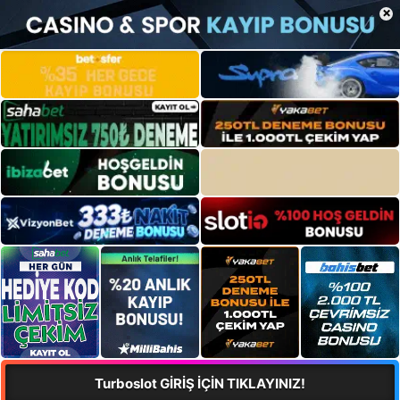
×
Turboslot GİRİŞ İÇİN TIKLAYINIZ!