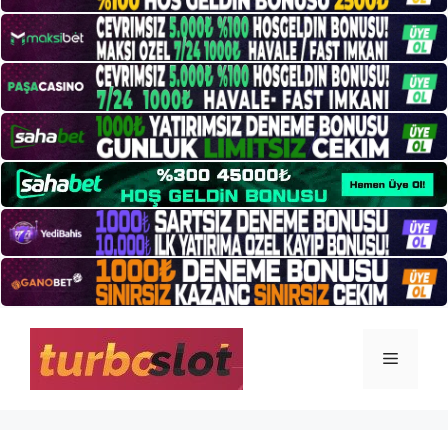
İçeriğe
atla
Menü