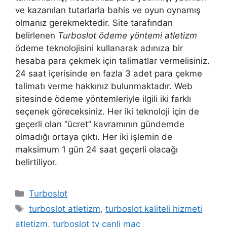
ve kazanılan tutarlarla bahis ve oyun oynamış
olmanız gerekmektedir. Site tarafından
belirlenen
Turboslot ödeme yöntemi atletizm
ödeme teknolojisini kullanarak adınıza bir
hesaba para çekmek için talimatlar vermelisiniz.
24 saat içerisinde en fazla 3 adet para çekme
talimatı verme hakkınız bulunmaktadır. Web
sitesinde ödeme yöntemleriyle ilgili iki farklı
seçenek göreceksiniz. Her iki teknoloji için de
geçerli olan “ücret” kavramının gündemde
olmadığı ortaya çıktı. Her iki işlemin de
maksimum 1 gün 24 saat geçerli olacağı
belirtiliyor.
Kategoriler
Turboslot
Etiketler
turboslot atletizm
,
turboslot kaliteli hizmeti
atletizm
,
turboslot tv canli maç