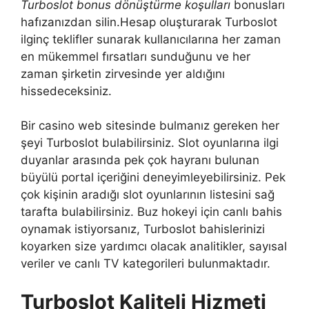
Turboslot bonus dönüştürme koşulları
bonusları
hafızanızdan silin.Hesap oluşturarak Turboslot
ilginç teklifler sunarak kullanıcılarına her zaman
en mükemmel fırsatları sunduğunu ve her
zaman şirketin zirvesinde yer aldığını
hissedeceksiniz.
Bir casino web sitesinde bulmanız gereken her
şeyi Turboslot bulabilirsiniz. Slot oyunlarına ilgi
duyanlar arasında pek çok hayranı bulunan
büyülü portal içeriğini deneyimleyebilirsiniz. Pek
çok kişinin aradığı slot oyunlarının listesini sağ
tarafta bulabilirsiniz. Buz hokeyi için canlı bahis
oynamak istiyorsanız, Turboslot bahislerinizi
koyarken size yardımcı olacak analitikler, sayısal
veriler ve canlı TV kategorileri bulunmaktadır.
Turboslot Kaliteli Hizmeti