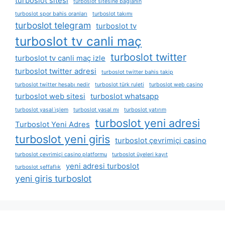
turboslot sitesi
turboslot sitesine bağlanın
turboslot spor bahis oranları
turboslot takımı
turboslot telegram
turboslot tv
turboslot tv canli maç
turboslot twitter
turboslot tv canli maç izle
turboslot twitter adresi
turboslot twitter bahis takip
turboslot twitter hesabı nedir
turboslot türk ruleti
turboslot web casino
turboslot web sitesi
turboslot whatsapp
turboslot yasal i̇şlem
turboslot yasal mı
turboslot yatırım
turboslot yeni adresi
Turboslot Yeni Adres
turboslot yeni giris
turboslot çevrimiçi casino
turboslot çevrimiçi casino platformu
turboslot üyeleri kayıt
yeni adresi turboslot
turboslot şeffaflık
yeni giris turboslot