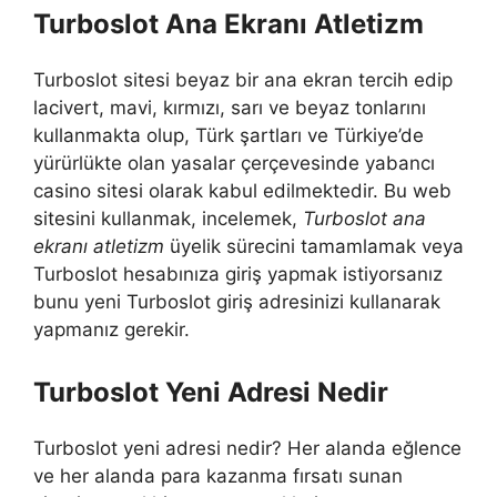
Turboslot Ana Ekranı Atletizm
Turboslot sitesi beyaz bir ana ekran tercih edip
lacivert, mavi, kırmızı, sarı ve beyaz tonlarını
kullanmakta olup, Türk şartları ve Türkiye’de
yürürlükte olan yasalar çerçevesinde yabancı
casino sitesi olarak kabul edilmektedir. Bu web
sitesini kullanmak, incelemek,
Turboslot ana
ekranı atletizm
üyelik sürecini tamamlamak veya
Turboslot hesabınıza giriş yapmak istiyorsanız
bunu yeni Turboslot giriş adresinizi kullanarak
yapmanız gerekir.
Turboslot Yeni Adresi Nedir
Turboslot yeni adresi nedir? Her alanda eğlence
ve her alanda para kazanma fırsatı sunan