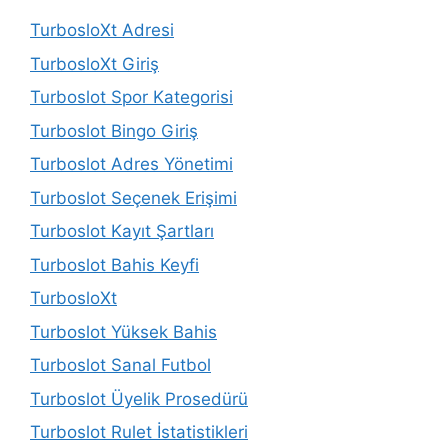
TurbosloXt Adresi
TurbosloXt Giriş
Turboslot Spor Kategorisi
Turboslot Bingo Giriş
Turboslot Adres Yönetimi
Turboslot Seçenek Erişimi
Turboslot Kayıt Şartları
Turboslot Bahis Keyfi
TurbosloXt
Turboslot Yüksek Bahis
Turboslot Sanal Futbol
Turboslot Üyelik Prosedürü
Turboslot Rulet İstatistikleri