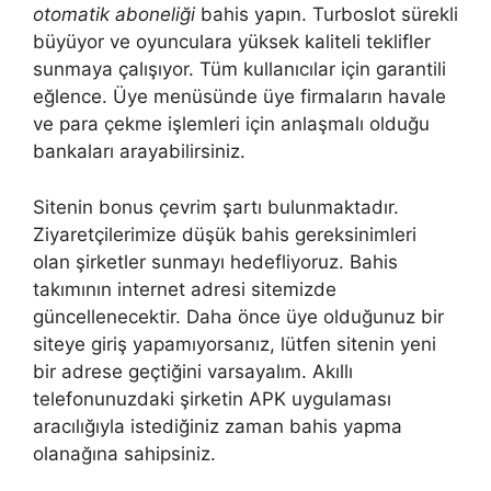
otomatik aboneliği
bahis yapın. Turboslot sürekli
büyüyor ve oyunculara yüksek kaliteli teklifler
sunmaya çalışıyor. Tüm kullanıcılar için garantili
eğlence. Üye menüsünde üye firmaların havale
ve para çekme işlemleri için anlaşmalı olduğu
bankaları arayabilirsiniz.
Sitenin bonus çevrim şartı bulunmaktadır.
Ziyaretçilerimize düşük bahis gereksinimleri
olan şirketler sunmayı hedefliyoruz. Bahis
takımının internet adresi sitemizde
güncellenecektir. Daha önce üye olduğunuz bir
siteye giriş yapamıyorsanız, lütfen sitenin yeni
bir adrese geçtiğini varsayalım. Akıllı
telefonunuzdaki şirketin APK uygulaması
aracılığıyla istediğiniz zaman bahis yapma
olanağına sahipsiniz.