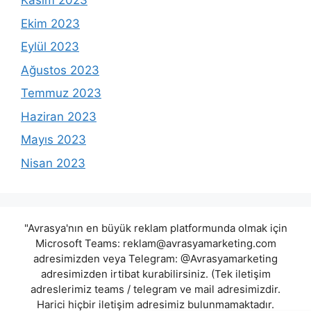
Kasım 2023
Ekim 2023
Eylül 2023
Ağustos 2023
Temmuz 2023
Haziran 2023
Mayıs 2023
Nisan 2023
"Avrasya'nın en büyük reklam platformunda olmak için
Microsoft Teams:
reklam@avrasyamarketing.com
adresimizden veya Telegram: @Avrasyamarketing
adresimizden irtibat kurabilirsiniz. (Tek iletişim
adreslerimiz teams / telegram ve mail adresimizdir.
Harici hiçbir iletişim adresimiz bulunmamaktadır.