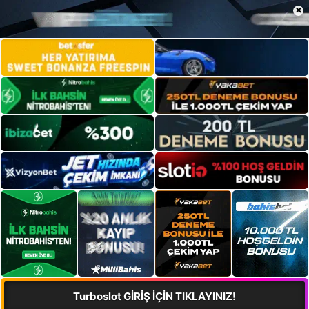
×
Turboslot GİRİŞ İÇİN TIKLAYINIZ!