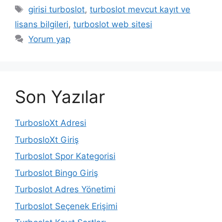
Etiketler
girisi turboslot
,
turboslot mevcut kayıt ve
lisans bilgileri
,
turboslot web sitesi
Yorum yap
Son Yazılar
TurbosloXt Adresi
TurbosloXt Giriş
Turboslot Spor Kategorisi
Turboslot Bingo Giriş
Turboslot Adres Yönetimi
Turboslot Seçenek Erişimi