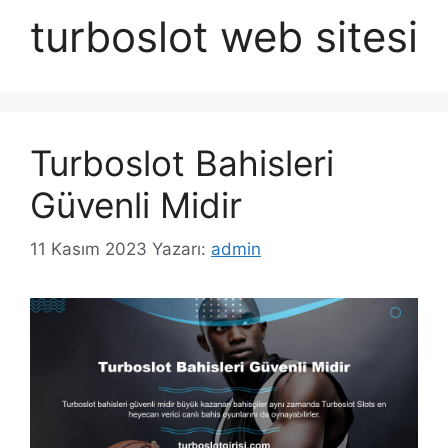
turboslot web sitesi
Turboslot Bahisleri
Güvenli Midir
11 Kasım 2023
Yazarı:
admin