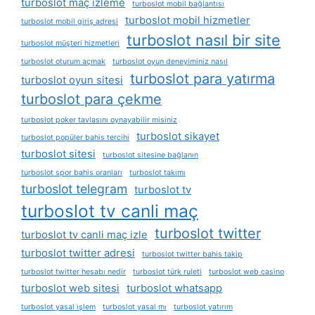
turboslot maç izleme
turboslot mobil bağlantısı
turboslot mobil hizmetler
turboslot mobil giriş adresi
turboslot nasıl bir site
turboslot müşteri hizmetleri
turboslot oturum açmak
turboslot oyun deneyiminiz nasıl
turboslot para yatırma
turboslot oyun sitesi
turboslot para çekme
turboslot poker tavlasını oynayabilir misiniz
turboslot sikayet
turboslot popüler bahis tercihi
turboslot sitesi
turboslot sitesine bağlanın
turboslot spor bahis oranları
turboslot takımı
turboslot telegram
turboslot tv
turboslot tv canli maç
turboslot twitter
turboslot tv canli maç izle
turboslot twitter adresi
turboslot twitter bahis takip
turboslot twitter hesabı nedir
turboslot türk ruleti
turboslot web casino
turboslot web sitesi
turboslot whatsapp
turboslot yasal i̇şlem
turboslot yasal mı
turboslot yatırım