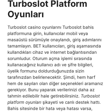
Turboslot Platform
Oyunları
Turboslot casino oyunlarını Turboslot bahis
platformuna girin, kullanıcılar mobil veya
masaüstü sürümüyle onaylandı, giriş adımlarını
tamamlayın. BET kullanıcıları, giriş aşamasında
kullandıkları cihaz ve internet bağlantısından
sorumludur. Oturum açma işlemi sırasında
kullanacağınız kullanıcı adı ve şifre bilgileri,
üyelik formunu doldurduğunuzda sizin
tarafınızdan belirlenecektir. Şimdi, hem harf
hem de sayıları olan diğer seçenekleri aramanız
gerekiyor. Bunu yaparak verilerinizi daha az
tahmin edilebilir hale getirebilirsiniz.
Turboslot
platform oyunları
şikayeti ve canlı destek hattı.
Bahis sitesinde bir hata veya hatası varsa,