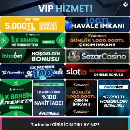
×
Turboslot GİRİŞ İÇİN TIKLAYINIZ!