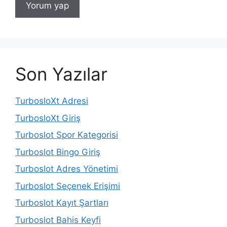
Son Yazılar
TurbosloXt Adresi
TurbosloXt Giriş
Turboslot Spor Kategorisi
Turboslot Bingo Giriş
Turboslot Adres Yönetimi
Turboslot Seçenek Erişimi
Turboslot Kayıt Şartları
Turboslot Bahis Keyfi