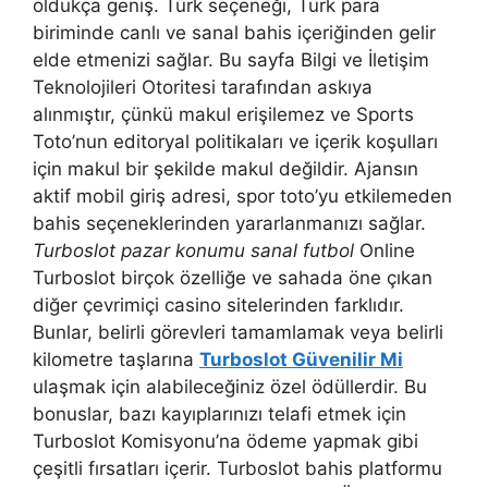
oldukça geniş. Türk seçeneği, Türk para
biriminde canlı ve sanal bahis içeriğinden gelir
elde etmenizi sağlar. Bu sayfa Bilgi ve İletişim
Teknolojileri Otoritesi tarafından askıya
alınmıştır, çünkü makul erişilemez ve Sports
Toto’nun editoryal politikaları ve içerik koşulları
için makul bir şekilde makul değildir. Ajansın
aktif mobil giriş adresi, spor toto’yu etkilemeden
bahis seçeneklerinden yararlanmanızı sağlar.
Turboslot pazar konumu sanal futbol
Online
Turboslot birçok özelliğe ve sahada öne çıkan
diğer çevrimiçi casino sitelerinden farklıdır.
Bunlar, belirli görevleri tamamlamak veya belirli
kilometre taşlarına
Turboslot Güvenilir Mi
ulaşmak için alabileceğiniz özel ödüllerdir. Bu
bonuslar, bazı kayıplarınızı telafi etmek için
Turboslot Komisyonu’na ödeme yapmak gibi
çeşitli fırsatları içerir. Turboslot bahis platformu