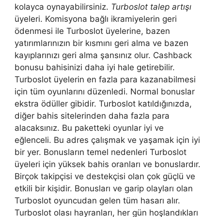
kolayca oynayabilirsiniz.
Turboslot talep artışı
üyeleri. Komisyona bağlı ikramiyelerin geri
ödenmesi ile Turboslot üyelerine, bazen
yatırımlarınızın bir kısmını geri alma ve bazen
kayıplarınızı geri alma şansınız olur. Cashback
bonusu bahisinizi daha iyi hale getirebilir.
Turboslot üyelerin en fazla para kazanabilmesi
için tüm oyunlarını düzenledi. Normal bonuslar
ekstra ödüller gibidir. Turboslot katıldığınızda,
diğer bahis sitelerinden daha fazla para
alacaksınız. Bu paketteki oyunlar iyi ve
eğlenceli. Bu adres çalışmak ve yaşamak için iyi
bir yer. Bonusların temel nedenleri Turboslot
üyeleri için yüksek bahis oranları ve bonuslardır.
Birçok takipçisi ve destekçisi olan çok güçlü ve
etkili bir kişidir. Bonusları ve garip olayları olan
Turboslot oyuncudan gelen tüm hasarı alır.
Turboslot olası hayranları, her gün hoşlandıkları