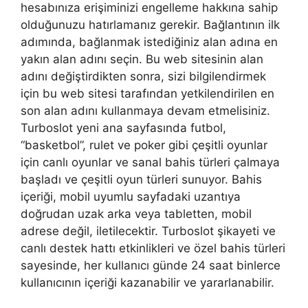
hesabınıza erişiminizi engelleme hakkına sahip
olduğunuzu hatırlamanız gerekir. Bağlantının ilk
adımında, bağlanmak istediğiniz alan adına en
yakın alan adını seçin. Bu web sitesinin alan
adını değiştirdikten sonra, sizi bilgilendirmek
için bu web sitesi tarafından yetkilendirilen en
son alan adını kullanmaya devam etmelisiniz.
Turboslot yeni ana sayfasında futbol,
“basketbol”, rulet ve poker gibi çeşitli oyunlar
için canlı oyunlar ve sanal bahis türleri çalmaya
başladı ve çeşitli oyun türleri sunuyor. Bahis
içeriği, mobil uyumlu sayfadaki uzantıya
doğrudan uzak arka veya tabletten, mobil
adrese değil, iletilecektir. Turboslot şikayeti ve
canlı destek hattı etkinlikleri ve özel bahis türleri
sayesinde, her kullanıcı günde 24 saat binlerce
kullanıcının içeriği kazanabilir ve yararlanabilir.