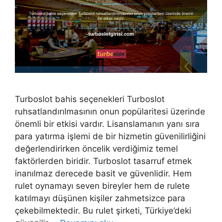
Turboslot bahis seçenekleri Turboslot
ruhsatlandırılmasının onun popülaritesi üzerinde
önemli bir etkisi vardır. Lisanslamanın yanı sıra
para yatırma işlemi de bir hizmetin güvenilirliğini
değerlendirirken öncelik verdiğimiz temel
faktörlerden biridir. Turboslot tasarruf etmek
inanılmaz derecede basit ve güvenlidir. Hem
rulet oynamayı seven bireyler hem de rulete
katılmayı düşünen kişiler zahmetsizce para
çekebilmektedir. Bu rulet şirketi, Türkiye’deki