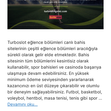
Turboslot eğlence bölümleri canlı bahis
sitelerinin çeşitli eğlence bölümleri aracılığıyla
sürekli olarak gelir elde etmektedir. Bahis
sitesinin tüm bölümlerini kesintisiz olarak
kullanabilir, spor bahisleri ve casinoda başarıya
ulaşmaya devam edebilirsiniz. En yüksek
minimum ödeme seviyesinden yararlanarak
kazancınızı en üst düzeye çıkarabilir ve olumlu
bir deneyim sağlayabilirsiniz. Futbol, ​​basketbol, ​​
voleybol, hentbol, ​​masa tenisi, tenis gibi spor …
Devamını oku…