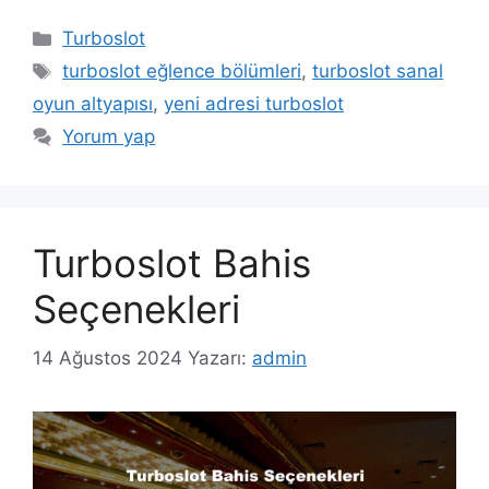
Kategoriler
Turboslot
Etiketler
turboslot eğlence bölümleri
,
turboslot sanal
oyun altyapısı
,
yeni adresi turboslot
Yorum yap
Turboslot Bahis
Seçenekleri
14 Ağustos 2024
Yazarı:
admin