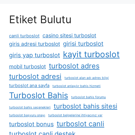
Etiket Bulutu
casino sitesi turboslot
canli turboslot
girisi turboslot
giris adresi turboslot
kayit turboslot
giris yap turboslot
turboslot adres
mobil turboslot
turboslot adresi
turboslot alan adı adres bilgi
turboslot ana sayfa
turboslot anlaşılır bahis hizmeti
Turboslot Bahis
turboslot bahis forumu
turboslot bahis sitesi
turboslot bahis seçenekleri
turboslot başvuru onayı
turboslot belgelerine i̇htiyacınız var
turboslot canli
turboslot bonus
turboslot canli destek