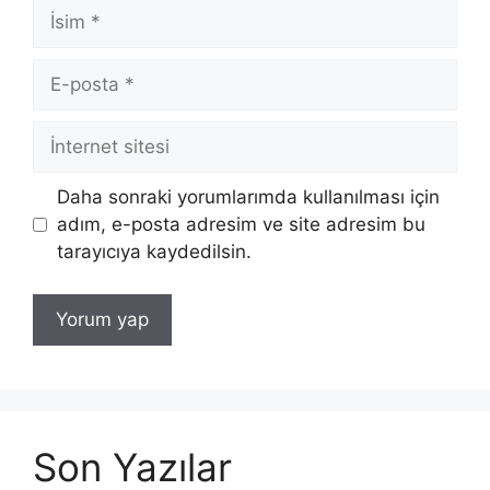
İsim
E-
posta
İnternet
sitesi
Daha sonraki yorumlarımda kullanılması için
adım, e-posta adresim ve site adresim bu
tarayıcıya kaydedilsin.
Son Yazılar