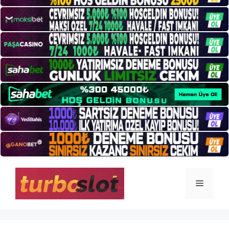
İçeriğe
atla
Menü