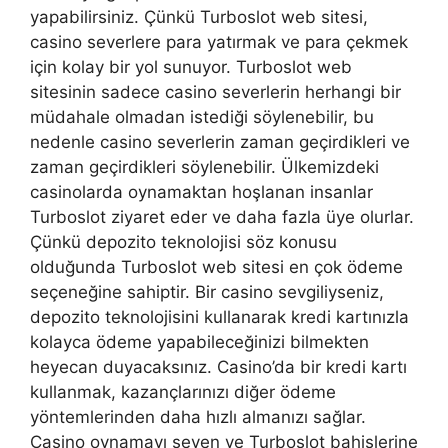
yapabilirsiniz. Çünkü Turboslot web sitesi,
casino severlere para yatırmak ve para çekmek
için kolay bir yol sunuyor. Turboslot web
sitesinin sadece casino severlerin herhangi bir
müdahale olmadan istediği söylenebilir, bu
nedenle casino severlerin zaman geçirdikleri ve
zaman geçirdikleri söylenebilir. Ülkemizdeki
casinolarda oynamaktan hoşlanan insanlar
Turboslot ziyaret eder ve daha fazla üye olurlar.
Çünkü depozito teknolojisi söz konusu
olduğunda Turboslot web sitesi en çok ödeme
seçeneğine sahiptir. Bir casino sevgiliyseniz,
depozito teknolojisini kullanarak kredi kartınızla
kolayca ödeme yapabileceğinizi bilmekten
heyecan duyacaksınız. Casino’da bir kredi kartı
kullanmak, kazançlarınızı diğer ödeme
yöntemlerinden daha hızlı almanızı sağlar.
Casino oynamayı seven ve Turboslot bahislerine