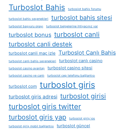
Turboslot Bahis
turboslot bahis forumu
turboslot bahis sitesi
turboslot bahis seçenekleri
turboslot başvuru onayı
turboslot belgelerine i̇htiyacınız var
turboslot canli
turboslot bonus
turboslot canli destek
Turboslot Canlı Bahis
turboslot canli maç izle
turboslot canlı casino
turboslot canlı bahis seçenekleri
turboslot casino sitesi
turboslot casino avantajı
turboslot casino ve canlı
turboslot cep telefonu bağlantısı
turboslot giris
turboslot com
turboslot girisi
turboslot giris adresi
turboslot giris twitter
turboslot giris yap
turboslot giriş i̇os
turboslot güncel
turboslot giriş mobil bağlantısı