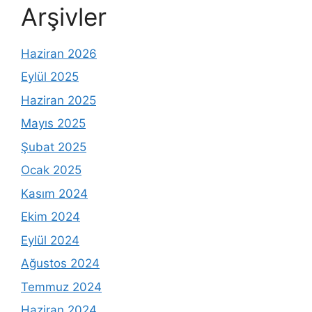
Arşivler
Haziran 2026
Eylül 2025
Haziran 2025
Mayıs 2025
Şubat 2025
Ocak 2025
Kasım 2024
Ekim 2024
Eylül 2024
Ağustos 2024
Temmuz 2024
Haziran 2024