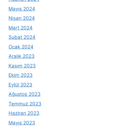
Mayıs 2024
Nisan 2024
Mart 2024
Şubat 2024
Ocak 2024
Aralık 2023
Kasım 2023
Ekim 2023
Eylül 2023
Ağustos 2023
Temmuz 2023
Haziran 2023
Mayıs 2023