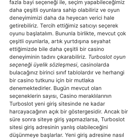
fazla bayi seçeneği ile, seçim yapabileceğimiz
daha çeşitli oyunlara sahip olabiliriz ve oyun
deneyimimizi daha da heyecan verici hale
getirebiliriz. Tercih ettiğimiz satıcıyı seçerek
oyunu başlatalım. Bununla birlikte, mevcut çok
çeşitli oyunlarla, artık yurtdışına seyahat
ettiğimizde bile daha çeşitli bir casino
deneyiminin tadını çıkarabiliriz.
Turboslot oyun
seçeneği üyelik sözleşmesi
, casinolarda
bulacağınız birinci sınıf tablolardır ve herhangi
bir casino tutkunu için bir mutlaka
denemektedirler. Bugün mevcut olan
seçeneklerin sayısı, Casino meraklılarının
Turboslot yeni giriş sitesinde ne kadar
harcayacağının açık bir göstergesidir. Ancak bir
süre sonra siteye giriş yapmazlarsa, Turboslot
sitesi giriş adresinin yanlış olabileceğini
düşünmeye başlarlar. Yeni giriş adresine nasıl