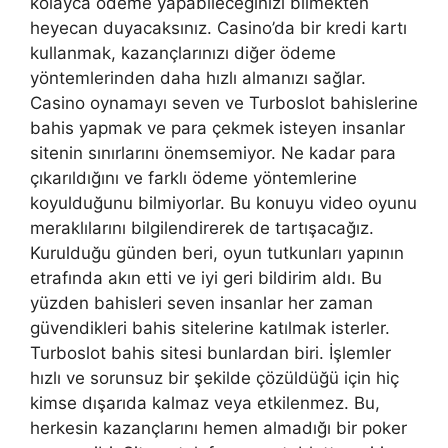
kolayca ödeme yapabileceğinizi bilmekten
heyecan duyacaksınız. Casino’da bir kredi kartı
kullanmak, kazançlarınızı diğer ödeme
yöntemlerinden daha hızlı almanızı sağlar.
Casino oynamayı seven ve Turboslot bahislerine
bahis yapmak ve para çekmek isteyen insanlar
sitenin sınırlarını önemsemiyor. Ne kadar para
çıkarıldığını ve farklı ödeme yöntemlerine
koyulduğunu bilmiyorlar. Bu konuyu video oyunu
meraklılarını bilgilendirerek de tartışacağız.
Kurulduğu günden beri, oyun tutkunları yapının
etrafında akın etti ve iyi geri bildirim aldı. Bu
yüzden bahisleri seven insanlar her zaman
güvendikleri bahis sitelerine katılmak isterler.
Turboslot bahis sitesi bunlardan biri. İşlemler
hızlı ve sorunsuz bir şekilde çözüldüğü için hiç
kimse dışarıda kalmaz veya etkilenmez. Bu,
herkesin kazançlarını hemen almadığı bir poker