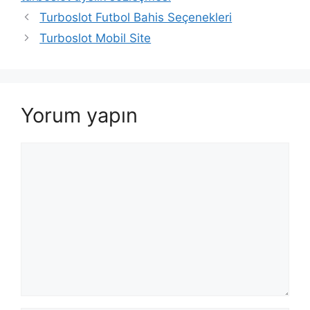
Turboslot Futbol Bahis Seçenekleri
Turboslot Mobil Site
Yorum yapın
Yorum