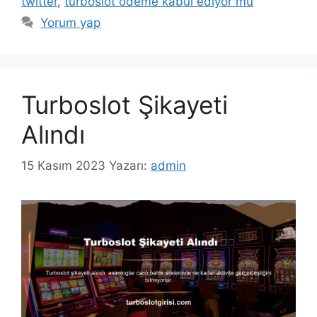
twitter
,
turboslot ödeme kabul ediyor mu
Yorum yap
Turboslot Şikayeti
Alındı ​​
15 Kasım 2023
Yazarı:
admin