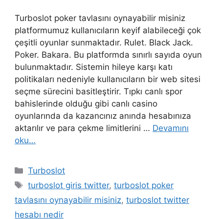
Turboslot poker tavlasını oynayabilir misiniz
platformumuz kullanıcıların keyif alabileceği çok
çeşitli oyunlar sunmaktadır. Rulet. Black Jack.
Poker. Bakara. Bu platformda sınırlı sayıda oyun
bulunmaktadır. Sistemin hileye karşı katı
politikaları nedeniyle kullanıcıların bir web sitesi
seçme sürecini basitleştirir. Tıpkı canlı spor
bahislerinde olduğu gibi canlı casino
oyunlarında da kazancınız anında hesabınıza
aktarılır ve para çekme limitlerini …
Devamını
oku…
Kategoriler
Turboslot
Etiketler
turboslot giris twitter
,
turboslot poker
tavlasını oynayabilir misiniz
,
turboslot twitter
hesabı nedir