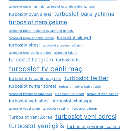
turboslot oturum açmak
turboslot oyun deneyiminiz nasıl
turboslot para yatırma
turboslot oyun sitesi
turboslot para çekme
turboslot poker tavlasını oynayabilir misiniz
turboslot sikayet
turboslot popüler bahis tercihi
turboslot sitesi
turboslot sitesine bağlanın
turboslot spor bahis oranları
turboslot takımı
turboslot telegram
turboslot tv
turboslot tv canli maç
turboslot twitter
turboslot tv canli maç izle
turboslot twitter adresi
turboslot twitter bahis takip
turboslot twitter hesabı nedir
turboslot türk ruleti
turboslot web casino
turboslot web sitesi
turboslot whatsapp
turboslot yasal i̇şlem
turboslot yasal mı
turboslot yatırım
turboslot yeni adresi
Turboslot Yeni Adres
turboslot yeni giris
turboslot çevrimiçi casino