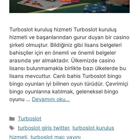
Turboslot kuruluş hizmeti Turboslot kuruluş
hizmeti ve başarılarından gurur duyan bir casino
şirketi olmuştur. Bildiğiniz gibi lisans belgeleri
bahisçiler için en önemli ve önemli belgeler
arasında yer almaktadır. Ülkemizde casino
lisansı bulunmamakla birlikte bazı ülkelerde bu
lisans mevcuttur. Canlı bahis Turboslot bingo
bingo oyunları iyi bilinen oyun türüdür. Çevrimiçi
bingo oyunlarına katılmak, geleneksel bingo
oyunu …
Devamını oku…
Kategoriler
Turboslot
Etiketler
turboslot giris twitter
,
turboslot kuruluş
hizmeti
,
turboslot maç yayını