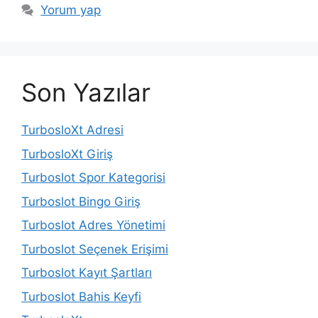
Yorum yap
Son Yazılar
TurbosloXt Adresi
TurbosloXt Giriş
Turboslot Spor Kategorisi
Turboslot Bingo Giriş
Turboslot Adres Yönetimi
Turboslot Seçenek Erişimi
Turboslot Kayıt Şartları
Turboslot Bahis Keyfi