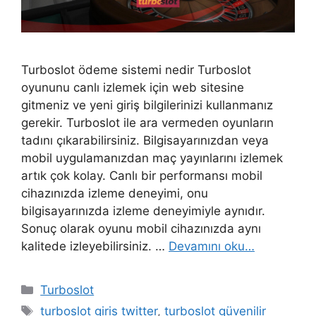
Turboslot ödeme sistemi nedir Turboslot
oyununu canlı izlemek için web sitesine
gitmeniz ve yeni giriş bilgilerinizi kullanmanız
gerekir. Turboslot ile ara vermeden oyunların
tadını çıkarabilirsiniz. Bilgisayarınızdan veya
mobil uygulamanızdan maç yayınlarını izlemek
artık çok kolay. Canlı bir performansı mobil
cihazınızda izleme deneyimi, onu
bilgisayarınızda izleme deneyimiyle aynıdır.
Sonuç olarak oyunu mobil cihazınızda aynı
kalitede izleyebilirsiniz. …
Devamını oku…
Kategoriler
Turboslot
Etiketler
turboslot giris twitter
,
turboslot güvenilir