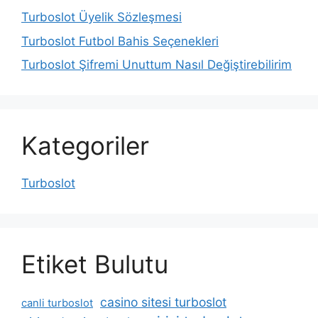
Turboslot Üyelik Sözleşmesi
Turboslot Futbol Bahis Seçenekleri
Turboslot Şifremi Unuttum Nasıl Değiştirebilirim
Kategoriler
Turboslot
Etiket Bulutu
casino sitesi turboslot
canli turboslot