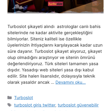
Turboslot şikayeti alındı ​​ astrologlar canlı bahis
sitelerinde ne kadar aktivite gerçekleştiğini
bilmiyorlar. Siteniz kaliteli ise özellikle
üyelerinizin ihtiyaçlarını karşılayacak kadar uzun
süre dayanır. Turboslot şikayet alıyoruz, şikayet
olup olmadığını araştırıyor ve sitenin ömrünü
değerlendiriyoruz. Türk siteleri tamamen yasa
dışıdır. Yasadışı web siteleri yasa dışı kabul
edilir. Site halen lisanslıdır, dolayısıyla teknik
olarak yasaldır ancak …
Devamını oku…
Kategoriler
Turboslot
Etiketler
turboslot giris twitter
,
turboslot güvenebilir