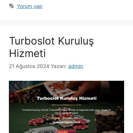
Yorum yap
Turboslot Kuruluş
Hizmeti
21 Ağustos 2024
Yazarı:
admin