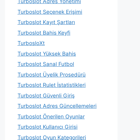
Turboslot Adres Yönetimi
Turboslot Seçenek Erişimi
Turboslot Kayıt Şartları
Turboslot Bahis Keyfi
TurbosloXt
Turboslot Yüksek Bahis
Turboslot Sanal Futbol
Turboslot Üyelik Prosedürü
Turboslot Rulet İstatistikleri
Turboslot Güvenli Giriş
Turboslot Adres Güncellemeleri
Turboslot Önerilen Oyunlar
Turboslot Kullanıcı Girişi
Turboslot Oyun Kategorileri