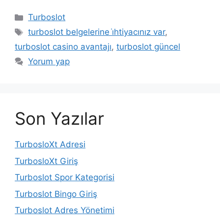
Kategoriler
Turboslot
Etiketler
turboslot belgelerine i̇htiyacınız var
,
turboslot casino avantajı
,
turboslot güncel
Yorum yap
Son Yazılar
TurbosloXt Adresi
TurbosloXt Giriş
Turboslot Spor Kategorisi
Turboslot Bingo Giriş
Turboslot Adres Yönetimi