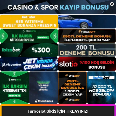
×
Turboslot GİRİŞ İÇİN TIKLAYINIZ!