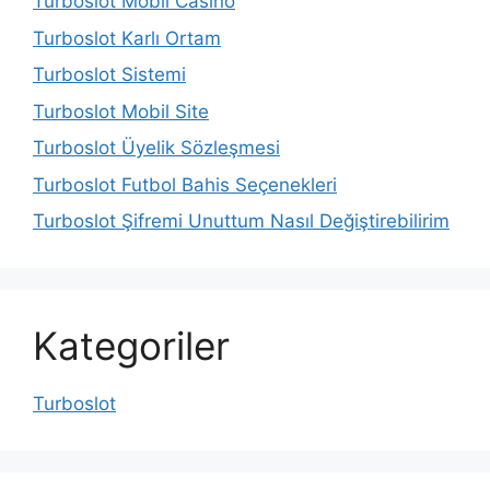
Turboslot Mobil Casino
Turboslot Karlı Ortam
Turboslot Sistemi
Turboslot Mobil Site
Turboslot Üyelik Sözleşmesi
Turboslot Futbol Bahis Seçenekleri
Turboslot Şifremi Unuttum Nasıl Değiştirebilirim
Kategoriler
Turboslot