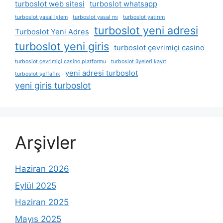
turboslot web sitesi
turboslot whatsapp
turboslot yasal i̇şlem
turboslot yasal mı
turboslot yatırım
turboslot yeni adresi
Turboslot Yeni Adres
turboslot yeni giris
turboslot çevrimiçi casino
turboslot çevrimiçi casino platformu
turboslot üyeleri kayıt
yeni adresi turboslot
turboslot şeffaflık
yeni giris turboslot
Arşivler
Haziran 2026
Eylül 2025
Haziran 2025
Mayıs 2025