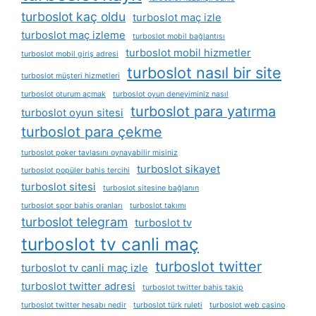
turboslot kaç oldu
turboslot maç izle
turboslot maç izleme
turboslot mobil bağlantısı
turboslot mobil hizmetler
turboslot mobil giriş adresi
turboslot nasıl bir site
turboslot müşteri hizmetleri
turboslot oturum açmak
turboslot oyun deneyiminiz nasıl
turboslot para yatırma
turboslot oyun sitesi
turboslot para çekme
turboslot poker tavlasını oynayabilir misiniz
turboslot sikayet
turboslot popüler bahis tercihi
turboslot sitesi
turboslot sitesine bağlanın
turboslot spor bahis oranları
turboslot takımı
turboslot telegram
turboslot tv
turboslot tv canli maç
turboslot twitter
turboslot tv canli maç izle
turboslot twitter adresi
turboslot twitter bahis takip
turboslot twitter hesabı nedir
turboslot türk ruleti
turboslot web casino