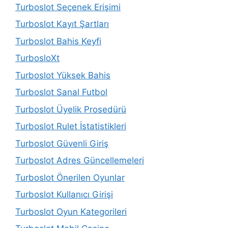
Turboslot Seçenek Erişimi
Turboslot Kayıt Şartları
Turboslot Bahis Keyfi
TurbosloXt
Turboslot Yüksek Bahis
Turboslot Sanal Futbol
Turboslot Üyelik Prosedürü
Turboslot Rulet İstatistikleri
Turboslot Güvenli Giriş
Turboslot Adres Güncellemeleri
Turboslot Önerilen Oyunlar
Turboslot Kullanıcı Girişi
Turboslot Oyun Kategorileri