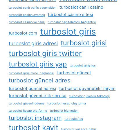
turboslot canlı casino
turboslot canlı bahis seçenekleri
turboslot casino sitesi
turboslot casino avantajı
turboslot casino ve canlı
turboslot cep telefonu bağlantısı
turboslot giris
turboslot com
turboslot girisi
turboslot giris adresi
turboslot giris twitter
turboslot giris yap
turboslot giriş i̇os
turboslot güncel
turboslot giriş mobil bağlantısı
turboslot güncel adres
turboslot güncel adresi
turboslot güvenebilir miyim
turboslot güvenilirlik sorusu
turboslot güvenilir teknoloji
turboslot güvenli ödeme
turboslot hesap oluşturma
turboslot hesap platformu
turboslot hizmetleri
turboslot instagram
turboslot i̇os
turboslot kayit
turboslot kazançlı bahis