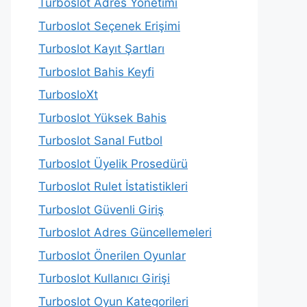
Turboslot Adres Yönetimi
Turboslot Seçenek Erişimi
Turboslot Kayıt Şartları
Turboslot Bahis Keyfi
TurbosloXt
Turboslot Yüksek Bahis
Turboslot Sanal Futbol
Turboslot Üyelik Prosedürü
Turboslot Rulet İstatistikleri
Turboslot Güvenli Giriş
Turboslot Adres Güncellemeleri
Turboslot Önerilen Oyunlar
Turboslot Kullanıcı Girişi
Turboslot Oyun Kategorileri