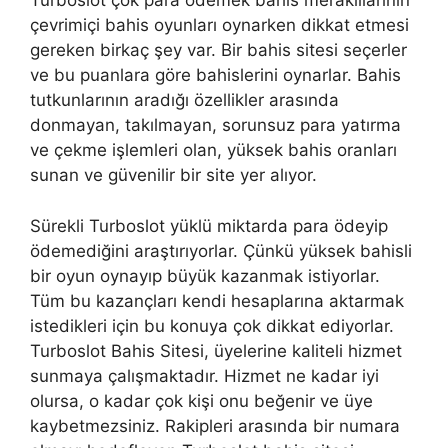
Turboslot çok para ödemek bahis meraklılarının
çevrimiçi bahis oyunları oynarken dikkat etmesi
gereken birkaç şey var. Bir bahis sitesi seçerler
ve bu puanlara göre bahislerini oynarlar. Bahis
tutkunlarının aradığı özellikler arasında
donmayan, takılmayan, sorunsuz para yatırma
ve çekme işlemleri olan, yüksek bahis oranları
sunan ve güvenilir bir site yer alıyor.
Sürekli Turboslot yüklü miktarda para ödeyip
ödemediğini araştırıyorlar. Çünkü yüksek bahisli
bir oyun oynayıp büyük kazanmak istiyorlar.
Tüm bu kazançları kendi hesaplarına aktarmak
istedikleri için bu konuya çok dikkat ediyorlar.
Turboslot Bahis Sitesi, üyelerine kaliteli hizmet
sunmaya çalışmaktadır. Hizmet ne kadar iyi
olursa, o kadar çok kişi onu beğenir ve üye
kaybetmezsiniz. Rakipleri arasında bir numara