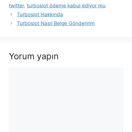
twitter
,
turboslot ödeme kabul ediyor mu
Turboslot Hakkında
Turboslot Nasıl Belge Gönderirim
Yorum yapın
Yorum