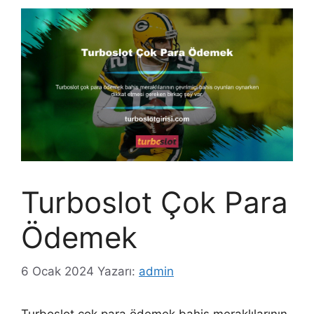
Turboslot Çok Para
Ödemek
6 Ocak 2024
Yazarı:
admin