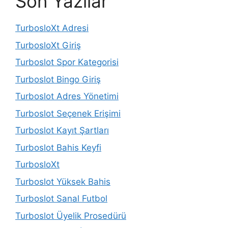
Son Yazılar
TurbosloXt Adresi
TurbosloXt Giriş
Turboslot Spor Kategorisi
Turboslot Bingo Giriş
Turboslot Adres Yönetimi
Turboslot Seçenek Erişimi
Turboslot Kayıt Şartları
Turboslot Bahis Keyfi
TurbosloXt
Turboslot Yüksek Bahis
Turboslot Sanal Futbol
Turboslot Üyelik Prosedürü