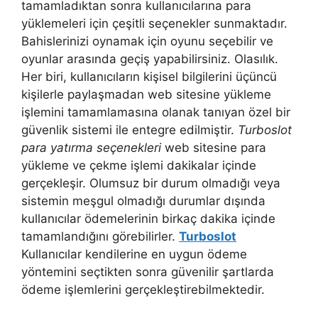
tamamladıktan sonra kullanıcılarına para
yüklemeleri için çeşitli seçenekler sunmaktadır.
Bahislerinizi oynamak için oyunu seçebilir ve
oyunlar arasında geçiş yapabilirsiniz. Olasılık.
Her biri, kullanıcıların kişisel bilgilerini üçüncü
kişilerle paylaşmadan web sitesine yükleme
işlemini tamamlamasına olanak tanıyan özel bir
güvenlik sistemi ile entegre edilmiştir.
Turboslot
para yatırma seçenekleri
web sitesine para
yükleme ve çekme işlemi dakikalar içinde
gerçekleşir. Olumsuz bir durum olmadığı veya
sistemin meşgul olmadığı durumlar dışında
kullanıcılar ödemelerinin birkaç dakika içinde
tamamlandığını görebilirler.
Turboslot
Kullanıcılar kendilerine en uygun ödeme
yöntemini seçtikten sonra güvenilir şartlarda
ödeme işlemlerini gerçekleştirebilmektedir.