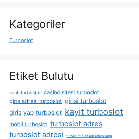
Kategoriler
Turboslot
Etiket Bulutu
casino sitesi turboslot
canli turboslot
girisi turboslot
giris adresi turboslot
kayit turboslot
giris yap turboslot
turboslot adres
mobil turboslot
turboslot adresi
turboslot alan adı adres bilgi