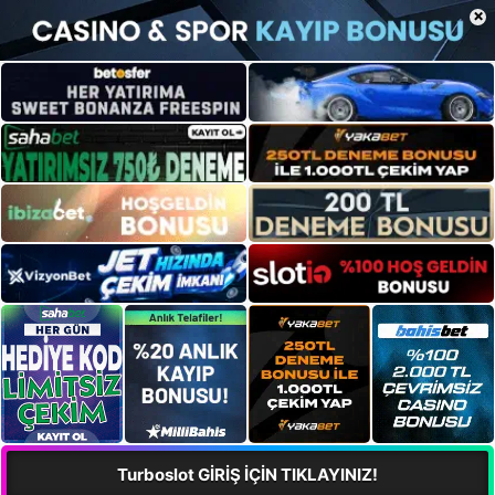
×
Turboslot GİRİŞ İÇİN TIKLAYINIZ!