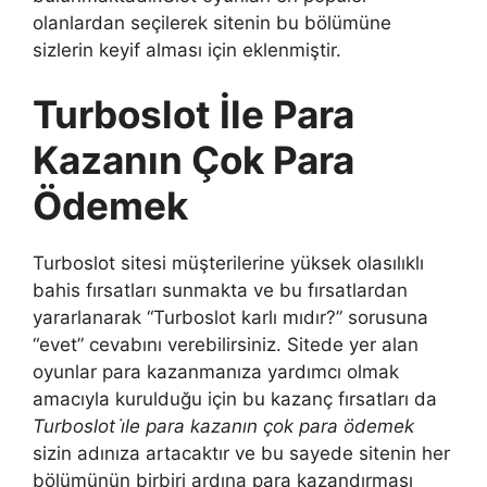
olanlardan seçilerek sitenin bu bölümüne
sizlerin keyif alması için eklenmiştir.
Turboslot İle Para
Kazanın Çok Para
Ödemek
Turboslot sitesi müşterilerine yüksek olasılıklı
bahis fırsatları sunmakta ve bu fırsatlardan
yararlanarak “Turboslot karlı mıdır?” sorusuna
“evet” cevabını verebilirsiniz. Sitede yer alan
oyunlar para kazanmanıza yardımcı olmak
amacıyla kurulduğu için bu kazanç fırsatları da
Turboslot i̇le para kazanın çok para ödemek
sizin adınıza artacaktır ve bu sayede sitenin her
bölümünün birbiri ardına para kazandırması