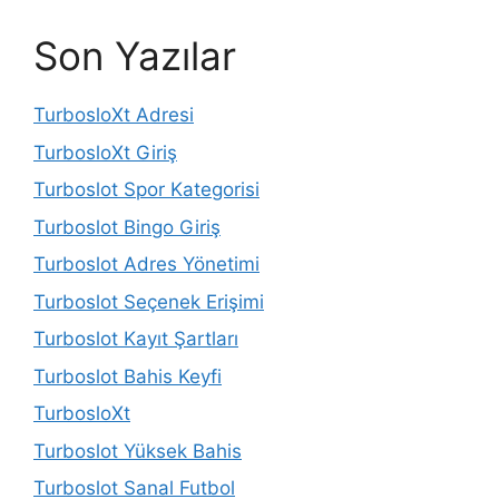
Son Yazılar
TurbosloXt Adresi
TurbosloXt Giriş
Turboslot Spor Kategorisi
Turboslot Bingo Giriş
Turboslot Adres Yönetimi
Turboslot Seçenek Erişimi
Turboslot Kayıt Şartları
Turboslot Bahis Keyfi
TurbosloXt
Turboslot Yüksek Bahis
Turboslot Sanal Futbol