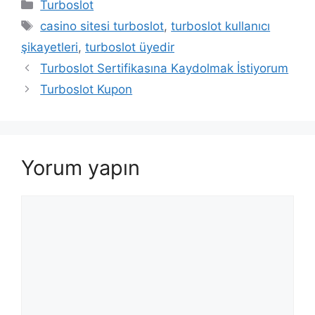
Kategoriler
Turboslot
Etiketler
casino sitesi turboslot
,
turboslot kullanıcı
şikayetleri
,
turboslot üyedir
Turboslot Sertifikasına Kaydolmak İstiyorum
Turboslot Kupon
Yorum yapın
Yorum