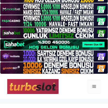
İçeriğe
atla
Menü