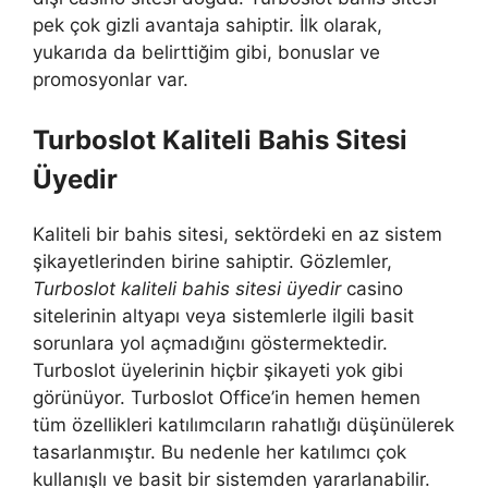
pek çok gizli avantaja sahiptir. İlk olarak,
yukarıda da belirttiğim gibi, bonuslar ve
promosyonlar var.
Turboslot Kaliteli Bahis Sitesi
Üyedir
Kaliteli bir bahis sitesi, sektördeki en az sistem
şikayetlerinden birine sahiptir. Gözlemler,
Turboslot kaliteli bahis sitesi üyedir
casino
sitelerinin altyapı veya sistemlerle ilgili basit
sorunlara yol açmadığını göstermektedir.
Turboslot üyelerinin hiçbir şikayeti yok gibi
görünüyor. Turboslot Office’in hemen hemen
tüm özellikleri katılımcıların rahatlığı düşünülerek
tasarlanmıştır. Bu nedenle her katılımcı çok
kullanışlı ve basit bir sistemden yararlanabilir.