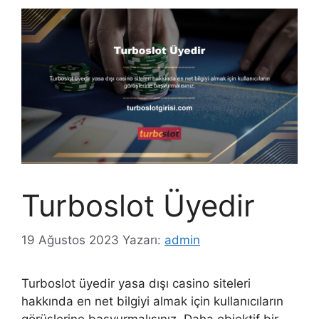
Turboslot Üyedir
19 Ağustos 2023
Yazarı:
admin
Turboslot üyedir yasa dışı casino siteleri
hakkında en net bilgiyi almak için kullanıcıların