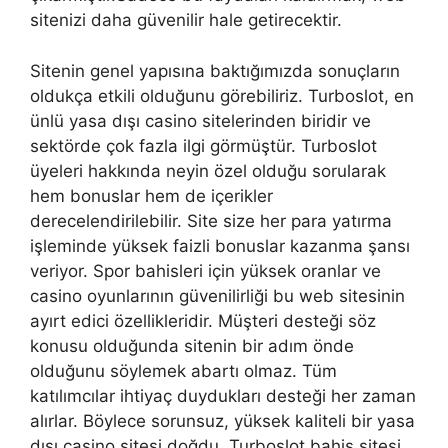
sitenizi daha güvenilir hale getirecektir.
Sitenin genel yapısına baktığımızda sonuçların
oldukça etkili olduğunu görebiliriz. Turboslot, en
ünlü yasa dışı casino sitelerinden biridir ve
sektörde çok fazla ilgi görmüştür. Turboslot
üyeleri hakkında neyin özel olduğu sorularak
hem bonuslar hem de içerikler
derecelendirilebilir. Site size her para yatırma
işleminde yüksek faizli bonuslar kazanma şansı
veriyor. Spor bahisleri için yüksek oranlar ve
casino oyunlarının güvenilirliği bu web sitesinin
ayırt edici özellikleridir. Müşteri desteği söz
konusu olduğunda sitenin bir adım önde
olduğunu söylemek abartı olmaz. Tüm
katılımcılar ihtiyaç duydukları desteği her zaman
alırlar. Böylece sorunsuz, yüksek kaliteli bir yasa
dışı casino sitesi doğdu. Turboslot bahis sitesi