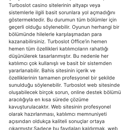
Turboslot casino sitelerinin altyapı veya
sistemlerle ilgili basit sorunlara yol açmadığını
göstermektedir. Bu durumun tüm bölümler için
geçerli olduğu söylenebilir. Oyunun herhangi bir
bölümünde hilelerle karşılaşmadan para
kazanabilirsiniz. Turboslot Office’in hemen
hemen tüm özellikleri katılımcıların rahatlığı
düşünülerek tasarlanmıştır. Bu nedenle her
katılımcı çok kullanışlı ve basit bir sistemden
yararlanabilir. Bahis sitesinin içerik ve
özelliklerinin tamamen profesyonel bir şekilde
sunulduğu söylenebilir. Turboslot web sitesinde
oluşabilecek birçok sorun, online destek bölümü
aracılığıyla en kısa sürede çözüme
kavuşturulacaktır. Web sitesinin profesyonel
olarak hazırlanması, katılımcı memnuniyeti
açısından oldukça kaliteli sonuçlar ortaya
çıkarmıştır.Sadece bu faydaları kaldırmak, web