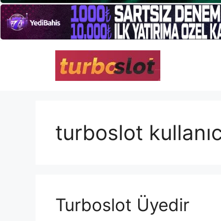
İçeriğe
atla
turboslot kullanıc
Turboslot Üyedir