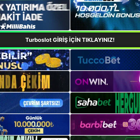
Turboslot GİRİŞ İÇİN TIKLAYINIZ!