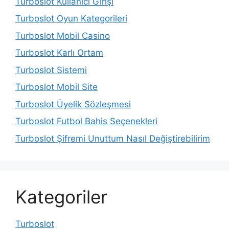
Turboslot Kullanıcı Girişi
Turboslot Oyun Kategorileri
Turboslot Mobil Casino
Turboslot Karlı Ortam
Turboslot Sistemi
Turboslot Mobil Site
Turboslot Üyelik Sözleşmesi
Turboslot Futbol Bahis Seçenekleri
Turboslot Şifremi Unuttum Nasıl Değiştirebilirim
Kategoriler
Turboslot