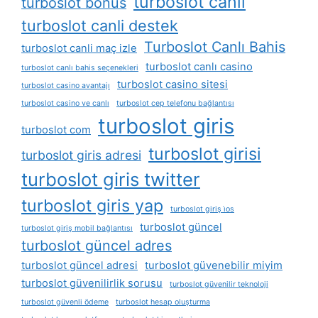
turboslot canli
turboslot bonus
turboslot canli destek
Turboslot Canlı Bahis
turboslot canli maç izle
turboslot canlı casino
turboslot canlı bahis seçenekleri
turboslot casino sitesi
turboslot casino avantajı
turboslot casino ve canlı
turboslot cep telefonu bağlantısı
turboslot giris
turboslot com
turboslot girisi
turboslot giris adresi
turboslot giris twitter
turboslot giris yap
turboslot giriş i̇os
turboslot güncel
turboslot giriş mobil bağlantısı
turboslot güncel adres
turboslot güncel adresi
turboslot güvenebilir miyim
turboslot güvenilirlik sorusu
turboslot güvenilir teknoloji
turboslot güvenli ödeme
turboslot hesap oluşturma