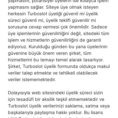
yapmasını, potansiyel üyelerin ise kolayca işlem
yapmasını sağlar. Siteye üye olmak isteyen
herkesin
Turboslot üyeliği güvenli mi
üyelik
süreci güvenli mi, üyelik teklifi güvenilir mi
sorusuna cevap vermesi çok önemlidir. Sadece
üye işlemlerinin güvenilirliğini değil, sitedeki tüm
işlem ve hizmetlerin güvenilirliğini de garanti
ediyoruz. Kurulduğu günden bu yana üyelerinin
güvenine büyük önem veren şirket, tüm
hizmetlerini bu temayı temel alarak tasarlıyor.
Şirket, Turboslot üyelik formunda oldukça makul
veriler talep etmekte ve tehlikeli olabilecek
veriler istememektedir.
Dolayısıyla web sitesindeki üyelik süreci sizin
için tesadüfi bir aksilik teşkil etmemektedir ve
Turboslot üyelik verilerinizi saklama, satma veya
başkalarıyla paylaşma hakkı yoktur. Bu lisans