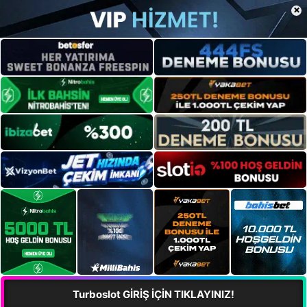
×
Turboslot GİRİŞ İÇİN TIKLAYINIZ!