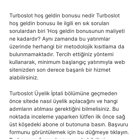
Turboslot hoş geldin bonusu nedir Turboslot
hoş geldin bonusu ile ilgili en sık sorulan
sorulardan biri ‘Hoş geldin bonusunun maliyeti
ne kadardır? Aynı zamanda bu yatırımlar
üzerinde herhangi bir metodolojik kısıtlama da
bulunmamaktadır. Tercih ettiğiniz yöntemi
kullanarak, minimum başlangıç ​​yatırımıyla web
sitenizden son derece başarılı bir hizmet
alabilirsiniz.
Turboslot Üyelik İptali bölümüne geçmeden
önce sitede nasıl üyelik açılacağını ve hangi
adımların atılması gerektiğini bilmelisiniz. Bu
noktada inceleme yaparken lütfen ilk önce sağ
üst köşedeki abone ol butonuna basın. Başvuru
formunu görüntülemek için bu düğmeye tıklayın.