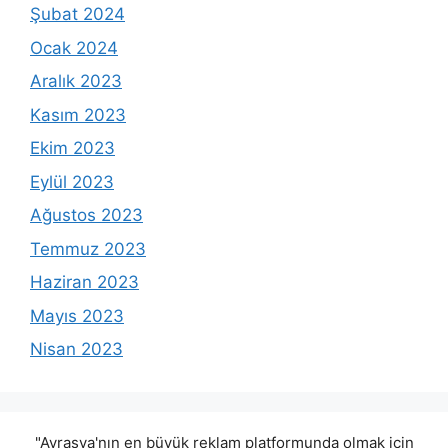
Şubat 2024
Ocak 2024
Aralık 2023
Kasım 2023
Ekim 2023
Eylül 2023
Ağustos 2023
Temmuz 2023
Haziran 2023
Mayıs 2023
Nisan 2023
"Avrasya'nın en büyük reklam platformunda olmak için