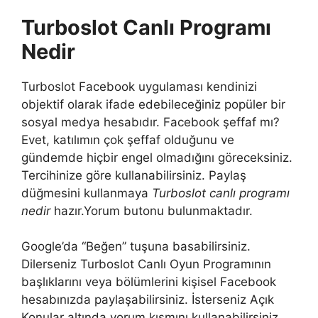
Turboslot Canlı Programı
Nedir
Turboslot Facebook uygulaması kendinizi
objektif olarak ifade edebileceğiniz popüler bir
sosyal medya hesabıdır. Facebook şeffaf mı?
Evet, katılımın çok şeffaf olduğunu ve
gündemde hiçbir engel olmadığını göreceksiniz.
Tercihinize göre kullanabilirsiniz. Paylaş
düğmesini kullanmaya
Turboslot canlı programı
nedir
hazır.Yorum butonu bulunmaktadır.
Google’da “Beğen” tuşuna basabilirsiniz.
Dilerseniz Turboslot Canlı Oyun Programının
başlıklarını veya bölümlerini kişisel Facebook
hesabınızda paylaşabilirsiniz. İsterseniz Açık
Konular altında yorum kısmını kullanabilirsiniz.