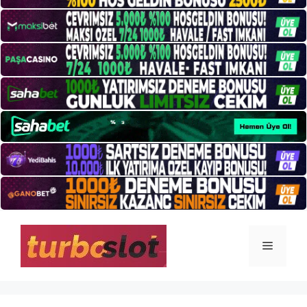
İçeriğe
atla
Menü