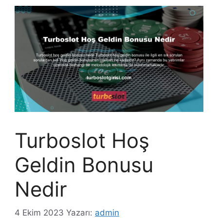
Turboslot Hoş
Geldin Bonusu
Nedir
4 Ekim 2023
Yazarı:
admin