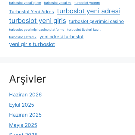
turboslot yasal i̇şlem
turboslot yasal mı
turboslot yatırım
turboslot yeni adresi
Turboslot Yeni Adres
turboslot yeni giris
turboslot çevrimiçi casino
turboslot çevrimiçi casino platformu
turboslot üyeleri kayıt
yeni adresi turboslot
turboslot şeffaflık
yeni giris turboslot
Arşivler
Haziran 2026
Eylül 2025
Haziran 2025
Mayıs 2025