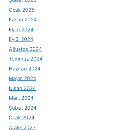
Şubat 2025
Ocak 2025
Kasım 2024
Ekim 2024
Eylül 2024
Ağustos 2024
Temmuz 2024
Haziran 2024
Mayıs 2024
Nisan 2024
Mart 2024
Şubat 2024
Ocak 2024
Aralık 2023