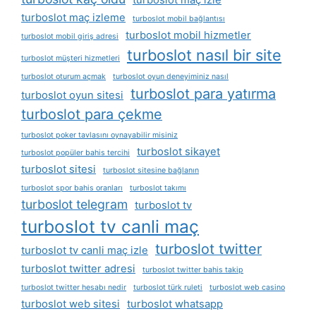
turboslot maç izle
turboslot maç izleme
turboslot mobil bağlantısı
turboslot mobil hizmetler
turboslot mobil giriş adresi
turboslot nasıl bir site
turboslot müşteri hizmetleri
turboslot oturum açmak
turboslot oyun deneyiminiz nasıl
turboslot para yatırma
turboslot oyun sitesi
turboslot para çekme
turboslot poker tavlasını oynayabilir misiniz
turboslot sikayet
turboslot popüler bahis tercihi
turboslot sitesi
turboslot sitesine bağlanın
turboslot spor bahis oranları
turboslot takımı
turboslot telegram
turboslot tv
turboslot tv canli maç
turboslot twitter
turboslot tv canli maç izle
turboslot twitter adresi
turboslot twitter bahis takip
turboslot twitter hesabı nedir
turboslot türk ruleti
turboslot web casino
turboslot web sitesi
turboslot whatsapp