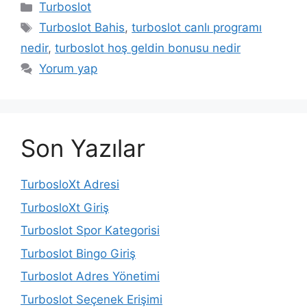
Kategoriler
Turboslot
Etiketler
Turboslot Bahis
,
turboslot canlı programı
nedir
,
turboslot hoş geldin bonusu nedir
Yorum yap
Son Yazılar
TurbosloXt Adresi
TurbosloXt Giriş
Turboslot Spor Kategorisi
Turboslot Bingo Giriş
Turboslot Adres Yönetimi
Turboslot Seçenek Erişimi