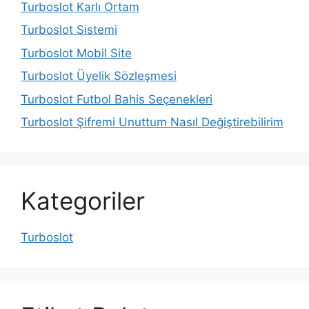
Turboslot Karlı Ortam
Turboslot Sistemi
Turboslot Mobil Site
Turboslot Üyelik Sözleşmesi
Turboslot Futbol Bahis Seçenekleri
Turboslot Şifremi Unuttum Nasıl Değiştirebilirim
Kategoriler
Turboslot