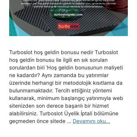
Turboslot hoş geldin bonusu nedir Turboslot
hoş geldin bonusu ile ilgili en sık sorulan
sorulardan biri ‘Hoş geldin bonusunun maliyeti
ne kadardır? Aynı zamanda bu yatırımlar
üzerinde herhangi bir metodolojik kısıtlama da
bulunmamaktadır. Tercih ettiğiniz yöntemi
kullanarak, minimum başlangıç ​​yatırımıyla web
sitenizden son derece başarılı bir hizmet
alabilirsiniz. Turboslot Üyelik İptali bölümüne
geçmeden önce sitede …
Devamını oku…