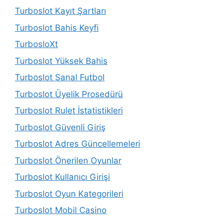
Turboslot Kayıt Şartları
Turboslot Bahis Keyfi
TurbosloXt
Turboslot Yüksek Bahis
Turboslot Sanal Futbol
Turboslot Üyelik Prosedürü
Turboslot Rulet İstatistikleri
Turboslot Güvenli Giriş
Turboslot Adres Güncellemeleri
Turboslot Önerilen Oyunlar
Turboslot Kullanıcı Girişi
Turboslot Oyun Kategorileri
Turboslot Mobil Casino