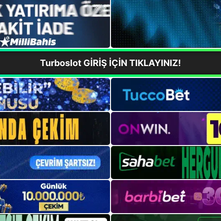
Turboslot GİRİŞ İÇİN TIKLAYINIZ!