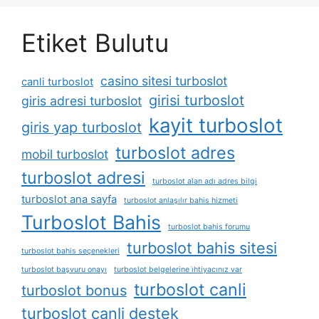
Etiket Bulutu
casino sitesi turboslot
canli turboslot
girisi turboslot
giris adresi turboslot
kayit turboslot
giris yap turboslot
turboslot adres
mobil turboslot
turboslot adresi
turboslot alan adı adres bilgi
turboslot ana sayfa
turboslot anlaşılır bahis hizmeti
Turboslot Bahis
turboslot bahis forumu
turboslot bahis sitesi
turboslot bahis seçenekleri
turboslot başvuru onayı
turboslot belgelerine i̇htiyacınız var
turboslot canli
turboslot bonus
turboslot canli destek