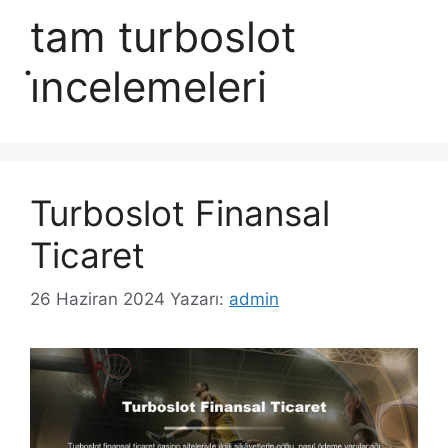
tam turboslot
i̇ncelemeleri
Turboslot Finansal
Ticaret
26 Haziran 2024
Yazarı:
admin