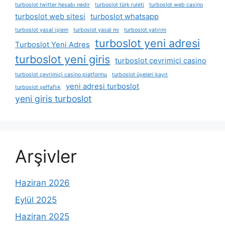
turboslot twitter hesabı nedir
turboslot türk ruleti
turboslot web casino
turboslot web sitesi
turboslot whatsapp
turboslot yasal i̇şlem
turboslot yasal mı
turboslot yatırım
turboslot yeni adresi
Turboslot Yeni Adres
turboslot yeni giris
turboslot çevrimiçi casino
turboslot çevrimiçi casino platformu
turboslot üyeleri kayıt
yeni adresi turboslot
turboslot şeffaflık
yeni giris turboslot
Arşivler
Haziran 2026
Eylül 2025
Haziran 2025