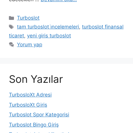
Kategoriler
Turboslot
Etiketler
tam turboslot i̇ncelemeleri
,
turboslot finansal
ticaret
,
yeni giris turboslot
Yorum yap
Son Yazılar
TurbosloXt Adresi
TurbosloXt Giriş
Turboslot Spor Kategorisi
Turboslot Bingo Giriş