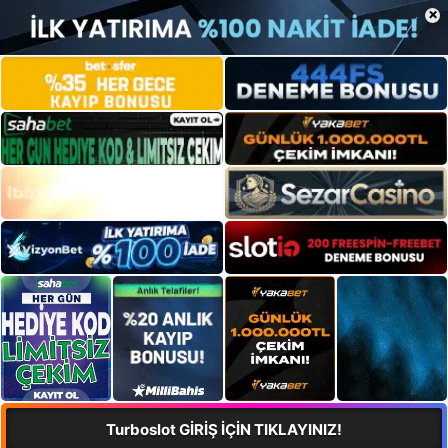
×
Turboslot GİRİŞ İÇİN TIKLAYINIZ!