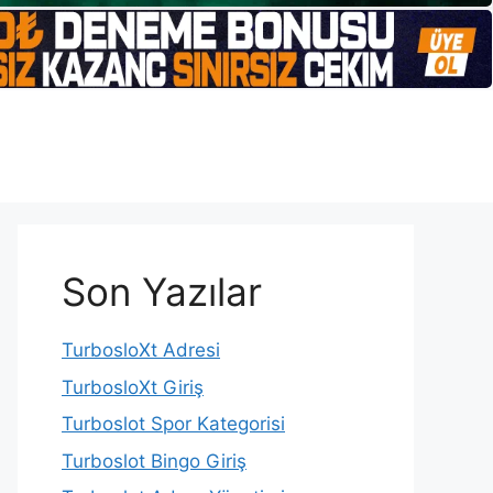
Son Yazılar
TurbosloXt Adresi
TurbosloXt Giriş
Turboslot Spor Kategorisi
Turboslot Bingo Giriş