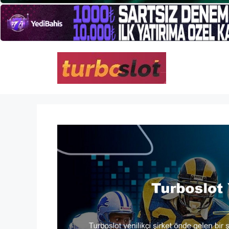
İçeriğe
atla