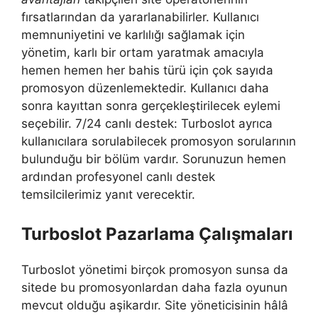
fırsatlarından da yararlanabilirler. Kullanıcı
memnuniyetini ve karlılığı sağlamak için
yönetim, karlı bir ortam yaratmak amacıyla
hemen hemen her bahis türü için çok sayıda
promosyon düzenlemektedir. Kullanıcı daha
sonra kayıttan sonra gerçekleştirilecek eylemi
seçebilir. 7/24 canlı destek: Turboslot ayrıca
kullanıcılara sorulabilecek promosyon sorularının
bulunduğu bir bölüm vardır. Sorunuzun hemen
ardından profesyonel canlı destek
temsilcilerimiz yanıt verecektir.
Turboslot Pazarlama Çalışmaları
Turboslot yönetimi birçok promosyon sunsa da
sitede bu promosyonlardan daha fazla oyunun
mevcut olduğu aşikardır. Site yöneticisinin hâlâ