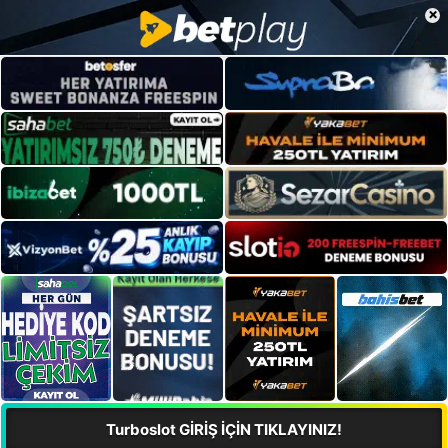
×
Turboslot GİRİŞ İÇİN TIKLAYINIZ!