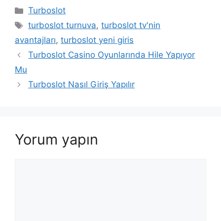
Kategoriler
Turboslot
Etiketler
turboslot turnuva
,
turboslot tv'nin
avantajları
,
turboslot yeni giris
Turboslot Casino Oyunlarında Hile Yapıyor
Mu
Turboslot Nasıl Giriş Yapılır
Yorum yapın
Yorum