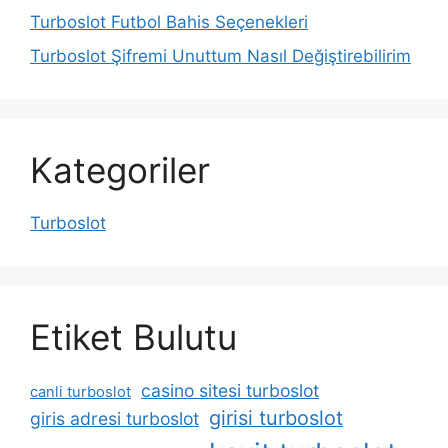
Turboslot Futbol Bahis Seçenekleri
Turboslot Şifremi Unuttum Nasıl Değiştirebilirim
Kategoriler
Turboslot
Etiket Bulutu
casino sitesi turboslot
canli turboslot
girisi turboslot
giris adresi turboslot