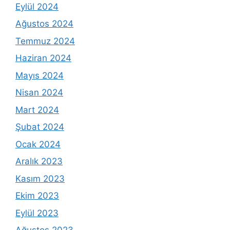
Eylül 2024
Ağustos 2024
Temmuz 2024
Haziran 2024
Mayıs 2024
Nisan 2024
Mart 2024
Şubat 2024
Ocak 2024
Aralık 2023
Kasım 2023
Ekim 2023
Eylül 2023