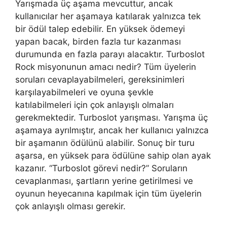
Yarışmada üç aşama mevcuttur, ancak
kullanıcılar her aşamaya katılarak yalnızca tek
bir ödül talep edebilir. En yüksek ödemeyi
yapan bacak, birden fazla tur kazanması
durumunda en fazla parayı alacaktır. Turboslot
Rock misyonunun amacı nedir? Tüm üyelerin
soruları cevaplayabilmeleri, gereksinimleri
karşılayabilmeleri ve oyuna şevkle
katılabilmeleri için çok anlayışlı olmaları
gerekmektedir. Turboslot yarışması. Yarışma üç
aşamaya ayrılmıştır, ancak her kullanıcı yalnızca
bir aşamanın ödülünü alabilir. Sonuç bir turu
aşarsa, en yüksek para ödülüne sahip olan ayak
kazanır. “Turboslot görevi nedir?” Soruların
cevaplanması, şartların yerine getirilmesi ve
oyunun heyecanına kapılmak için tüm üyelerin
çok anlayışlı olması gerekir.