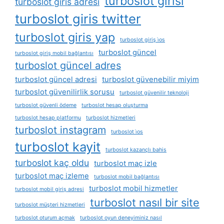
turboslot girisi
turboslot giris adresi
turboslot giris twitter
turboslot giris yap
turboslot giriş i̇os
turboslot güncel
turboslot giriş mobil bağlantısı
turboslot güncel adres
turboslot güncel adresi
turboslot güvenebilir miyim
turboslot güvenilirlik sorusu
turboslot güvenilir teknoloji
turboslot güvenli ödeme
turboslot hesap oluşturma
turboslot hesap platformu
turboslot hizmetleri
turboslot instagram
turboslot i̇os
turboslot kayit
turboslot kazançlı bahis
turboslot kaç oldu
turboslot maç izle
turboslot maç izleme
turboslot mobil bağlantısı
turboslot mobil hizmetler
turboslot mobil giriş adresi
turboslot nasıl bir site
turboslot müşteri hizmetleri
turboslot oturum açmak
turboslot oyun deneyiminiz nasıl