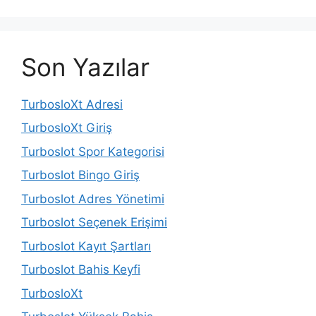
Son Yazılar
TurbosloXt Adresi
TurbosloXt Giriş
Turboslot Spor Kategorisi
Turboslot Bingo Giriş
Turboslot Adres Yönetimi
Turboslot Seçenek Erişimi
Turboslot Kayıt Şartları
Turboslot Bahis Keyfi
TurbosloXt