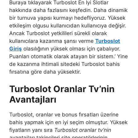
Buraya tıklayarak Turboslot En İyi Slotlar
hakkında daha fazlasını keşfedin. Daha dinamik
bir turnuva yapısı kurmayı hedefliyoruz. Yüksek
etkileşim olgusu kullanıcıdan kullanıcıya değişir.
Ancak Turboslot yetkilileri sürekli olarak
kullanıcılara kazanma şansı verme
Turboslot
Giriş
olasılığının yüksek olması için çabalıyor.
Puanları otomatik olarak atayan bir sistem.’ Yine
de kazanma ihtimali sitedeki Turboslot bahis
fırsatına göre daha yüksektir.
Turboslot Oranlar Tv’nin
Avantajları
Turboslot, oranlar ve bonus fırsatları üzerine
bahis yapmak için en iyi seçim olmuştur. Yüksek
fiyatların yanı sıra
Turboslot oranlar tv’nin
avantajları
takipçileri site operatörlerinin