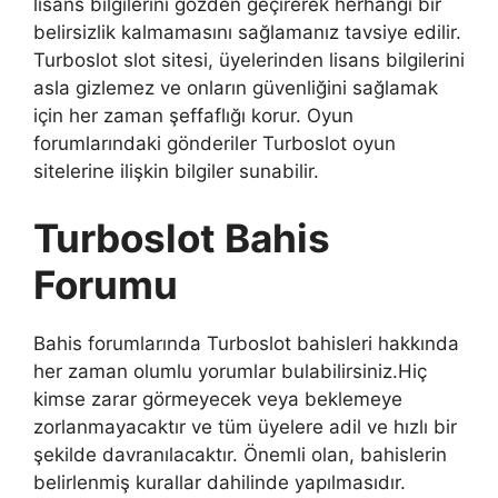
lisans bilgilerini gözden geçirerek herhangi bir
belirsizlik kalmamasını sağlamanız tavsiye edilir.
Turboslot slot sitesi, üyelerinden lisans bilgilerini
asla gizlemez ve onların güvenliğini sağlamak
için her zaman şeffaflığı korur. Oyun
forumlarındaki gönderiler Turboslot oyun
sitelerine ilişkin bilgiler sunabilir.
Turboslot Bahis
Forumu
Bahis forumlarında Turboslot bahisleri hakkında
her zaman olumlu yorumlar bulabilirsiniz.Hiç
kimse zarar görmeyecek veya beklemeye
zorlanmayacaktır ve tüm üyelere adil ve hızlı bir
şekilde davranılacaktır. Önemli olan, bahislerin
belirlenmiş kurallar dahilinde yapılmasıdır.