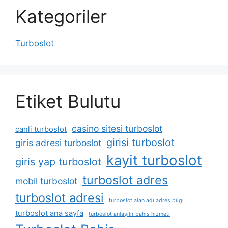
Kategoriler
Turboslot
Etiket Bulutu
casino sitesi turboslot
canli turboslot
girisi turboslot
giris adresi turboslot
kayit turboslot
giris yap turboslot
turboslot adres
mobil turboslot
turboslot adresi
turboslot alan adı adres bilgi
turboslot ana sayfa
turboslot anlaşılır bahis hizmeti