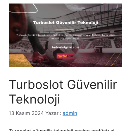
Turboslot Güvenilir
Teknoloji
13 Kasım 2024
Yazarı:
admin