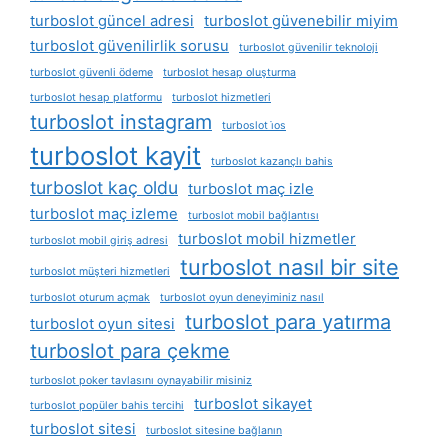
turboslot güncel adresi
turboslot güvenebilir miyim
turboslot güvenilirlik sorusu
turboslot güvenilir teknoloji
turboslot güvenli ödeme
turboslot hesap oluşturma
turboslot hesap platformu
turboslot hizmetleri
turboslot instagram
turboslot i̇os
turboslot kayit
turboslot kazançlı bahis
turboslot kaç oldu
turboslot maç izle
turboslot maç izleme
turboslot mobil bağlantısı
turboslot mobil hizmetler
turboslot mobil giriş adresi
turboslot nasıl bir site
turboslot müşteri hizmetleri
turboslot oturum açmak
turboslot oyun deneyiminiz nasıl
turboslot para yatırma
turboslot oyun sitesi
turboslot para çekme
turboslot poker tavlasını oynayabilir misiniz
turboslot sikayet
turboslot popüler bahis tercihi
turboslot sitesi
turboslot sitesine bağlanın