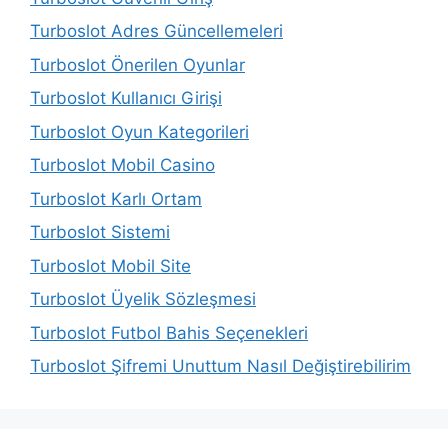
Turboslot Adres Güncellemeleri
Turboslot Önerilen Oyunlar
Turboslot Kullanıcı Girişi
Turboslot Oyun Kategorileri
Turboslot Mobil Casino
Turboslot Karlı Ortam
Turboslot Sistemi
Turboslot Mobil Site
Turboslot Üyelik Sözleşmesi
Turboslot Futbol Bahis Seçenekleri
Turboslot Şifremi Unuttum Nasıl Değiştirebilirim