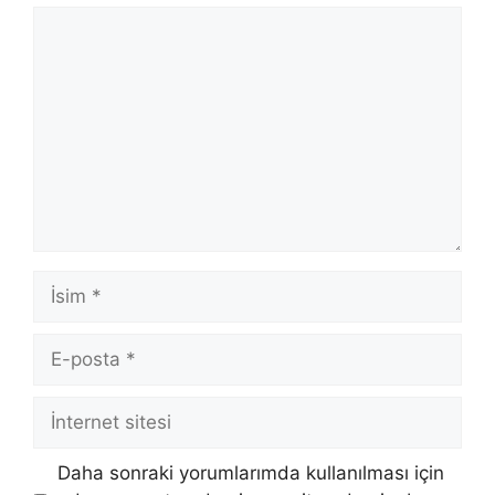
Yorum
İsim
E-
posta
İnternet
sitesi
Daha sonraki yorumlarımda kullanılması için