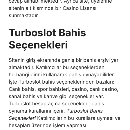
cevap alınabilmektedir. Ayrıca site, üyelerine
sitenin alt kısmında bir Casino Lisansı
sunmaktadır.
Turboslot Bahis
Seçenekleri
Sitenin giriş ekranında geniş bir bahis arşivi yer
almaktadır. Katılımcılar bu seçeneklerden
herhangi birini kullanarak bahis oynayabilirler.
İşte Turboslot bahis seçeneklerinden bazıları:
Canlı bahis, spor bahisleri, casino, canlı casino,
sanal bahis ve kahve gibi seçenekler var.
Turboslot hesap açma seçenekleri, bahis
oynama kurallarını içerir.
Turboslot Bahis
Seçenekleri
Katılımcıların bu kurallara uyması ve
hesapları üzerinde işlem yapması