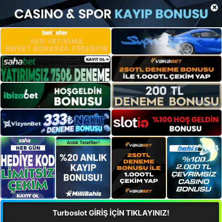
×
Turboslot GİRİŞ İÇİN TIKLAYINIZ!