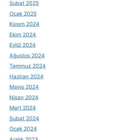
Şubat 2025
Ocak 2025
Kasım 2024
Ekim 2024
Eylül 2024
Ağustos 2024
Temmuz 2024
Haziran 2024
Mayıs 2024
Nisan 2024
Mart 2024
Şubat 2024
Ocak 2024
Aralık 2023