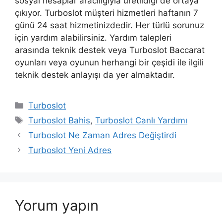
sosyal hesaplar aracılığıyla üretildiği de ortaya
çıkıyor. Turboslot müşteri hizmetleri haftanın 7
günü 24 saat hizmetinizdedir. Her türlü sorunuz
için yardım alabilirsiniz. Yardım talepleri
arasında teknik destek veya Turboslot Baccarat
oyunları veya oyunun herhangi bir çeşidi ile ilgili
teknik destek anlayışı da yer almaktadır.
Kategoriler
Turboslot
Etiketler
Turboslot Bahis
,
Turboslot Canlı Yardımı
Turboslot Ne Zaman Adres Değiştirdi
Turboslot Yeni Adres
Yorum yapın