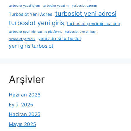
turboslot yasal i̇şlem
turboslot yasal mı
turboslot yatırım
turboslot yeni adresi
Turboslot Yeni Adres
turboslot yeni giris
turboslot çevrimiçi casino
turboslot çevrimiçi casino platformu
turboslot üyeleri kayıt
yeni adresi turboslot
turboslot şeffaflık
yeni giris turboslot
Arşivler
Haziran 2026
Eylül 2025
Haziran 2025
Mayıs 2025