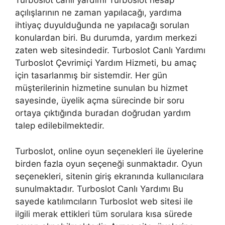
Turboslot canlı yardımı Turboslot hesap
açılışlarının ne zaman yapılacağı, yardıma
ihtiyaç duyulduğunda ne yapılacağı sorulan
konulardan biri. Bu durumda, yardım merkezi
zaten web sitesindedir. Turboslot Canlı Yardımı
Turboslot Çevrimiçi Yardım Hizmeti, bu amaç
için tasarlanmış bir sistemdir. Her gün
müşterilerinin hizmetine sunulan bu hizmet
sayesinde, üyelik açma sürecinde bir soru
ortaya çıktığında buradan doğrudan yardım
talep edilebilmektedir.
Turboslot, online oyun seçenekleri ile üyelerine
birden fazla oyun seçeneği sunmaktadır. Oyun
seçenekleri, sitenin giriş ekranında kullanıcılara
sunulmaktadır. Turboslot Canlı Yardımı Bu
sayede katılımcıların Turboslot web sitesi ile
ilgili merak ettikleri tüm sorulara kısa sürede