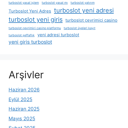
turboslot yasal i̇şlem
turboslot yasal mı
turboslot yatırım
turboslot yeni adresi
Turboslot Yeni Adres
turboslot yeni giris
turboslot çevrimiçi casino
turboslot çevrimiçi casino platformu
turboslot üyeleri kayıt
yeni adresi turboslot
turboslot şeffaflık
yeni giris turboslot
Arşivler
Haziran 2026
Eylül 2025
Haziran 2025
Mayıs 2025