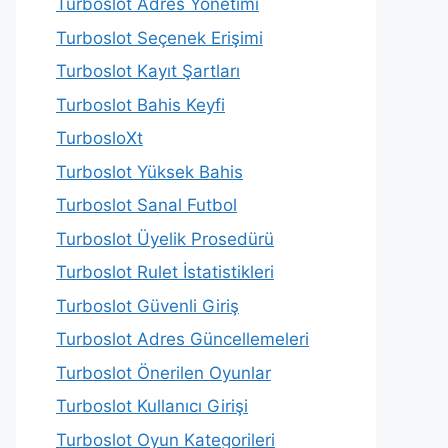
Turboslot Adres Yönetimi
Turboslot Seçenek Erişimi
Turboslot Kayıt Şartları
Turboslot Bahis Keyfi
TurbosloXt
Turboslot Yüksek Bahis
Turboslot Sanal Futbol
Turboslot Üyelik Prosedürü
Turboslot Rulet İstatistikleri
Turboslot Güvenli Giriş
Turboslot Adres Güncellemeleri
Turboslot Önerilen Oyunlar
Turboslot Kullanıcı Girişi
Turboslot Oyun Kategorileri