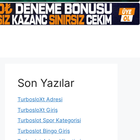
Son Yazılar
TurbosloXt Adresi
TurbosloXt Giriş
Turboslot Spor Kategorisi
Turboslot Bingo Giriş