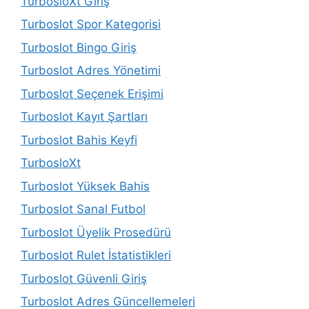
TurbosloXt Giriş
Turboslot Spor Kategorisi
Turboslot Bingo Giriş
Turboslot Adres Yönetimi
Turboslot Seçenek Erişimi
Turboslot Kayıt Şartları
Turboslot Bahis Keyfi
TurbosloXt
Turboslot Yüksek Bahis
Turboslot Sanal Futbol
Turboslot Üyelik Prosedürü
Turboslot Rulet İstatistikleri
Turboslot Güvenli Giriş
Turboslot Adres Güncellemeleri