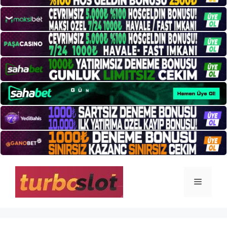
İçeriğe
atla
Menü