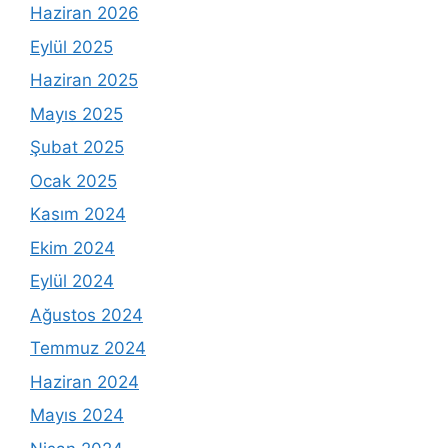
Haziran 2026
Eylül 2025
Haziran 2025
Mayıs 2025
Şubat 2025
Ocak 2025
Kasım 2024
Ekim 2024
Eylül 2024
Ağustos 2024
Temmuz 2024
Haziran 2024
Mayıs 2024