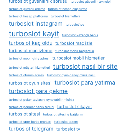
turboslot güvenilirlik sorusu
turboslot güvenilir teknoloji
turboslot güvenli ödeme
turboslot hesap oluşturma
turboslot hesap platformu
turboslot hizmetleri
turboslot instagram
turboslot i̇os
turboslot kayit
turboslot kazançlı bahis
turboslot kaç oldu
turboslot maç izle
turboslot maç izleme
turboslot mobil bağlantısı
turboslot mobil hizmetler
turboslot mobil giriş adresi
turboslot nasıl bir site
turboslot müşteri hizmetleri
turboslot oturum açmak
turboslot oyun deneyiminiz nasıl
turboslot para yatırma
turboslot oyun sitesi
turboslot para çekme
turboslot poker tavlasını oynayabilir misiniz
turboslot sikayet
turboslot popüler bahis tercihi
turboslot sitesi
turboslot sitesine bağlanın
turboslot spor bahis oranları
turboslot takımı
turboslot telegram
turboslot tv