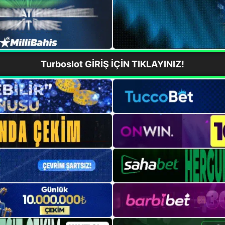
Turboslot GİRİŞ İÇİN TIKLAYINIZ!