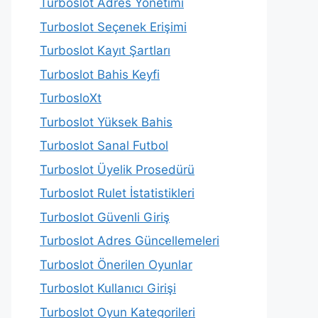
Turboslot Adres Yönetimi
Turboslot Seçenek Erişimi
Turboslot Kayıt Şartları
Turboslot Bahis Keyfi
TurbosloXt
Turboslot Yüksek Bahis
Turboslot Sanal Futbol
Turboslot Üyelik Prosedürü
Turboslot Rulet İstatistikleri
Turboslot Güvenli Giriş
Turboslot Adres Güncellemeleri
Turboslot Önerilen Oyunlar
Turboslot Kullanıcı Girişi
Turboslot Oyun Kategorileri