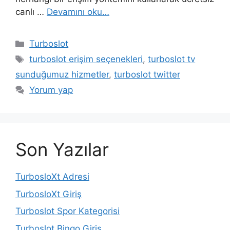
canlı …
Devamını oku…
Kategoriler
Turboslot
Etiketler
turboslot erişim seçenekleri
,
turboslot tv
sunduğumuz hizmetler
,
turboslot twitter
Yorum yap
Son Yazılar
TurbosloXt Adresi
TurbosloXt Giriş
Turboslot Spor Kategorisi
Turboslot Bingo Giriş