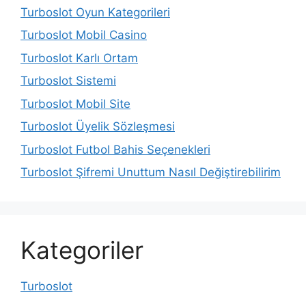
Turboslot Oyun Kategorileri
Turboslot Mobil Casino
Turboslot Karlı Ortam
Turboslot Sistemi
Turboslot Mobil Site
Turboslot Üyelik Sözleşmesi
Turboslot Futbol Bahis Seçenekleri
Turboslot Şifremi Unuttum Nasıl Değiştirebilirim
Kategoriler
Turboslot