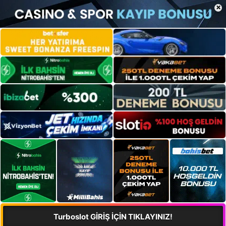
×
Turboslot GİRİŞ İÇİN TIKLAYINIZ!