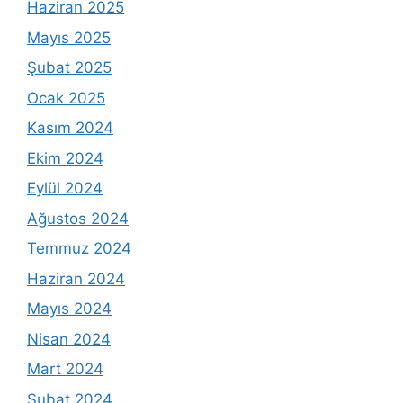
Haziran 2025
Mayıs 2025
Şubat 2025
Ocak 2025
Kasım 2024
Ekim 2024
Eylül 2024
Ağustos 2024
Temmuz 2024
Haziran 2024
Mayıs 2024
Nisan 2024
Mart 2024
Şubat 2024