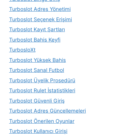
Turboslot Adres Yönetimi
Turboslot Seçenek Erişimi
Turboslot Kayıt Şartları
Turboslot Bahis Keyfi
TurbosloXt
Turboslot Yüksek Bahis
Turboslot Sanal Futbol
Turboslot Üyelik Prosedürü
Turboslot Rulet İstatistikleri
Turboslot Güvenli Giriş
Turboslot Adres Güncellemeleri
Turboslot Önerilen Oyunlar
Turboslot Kullanıcı Girişi