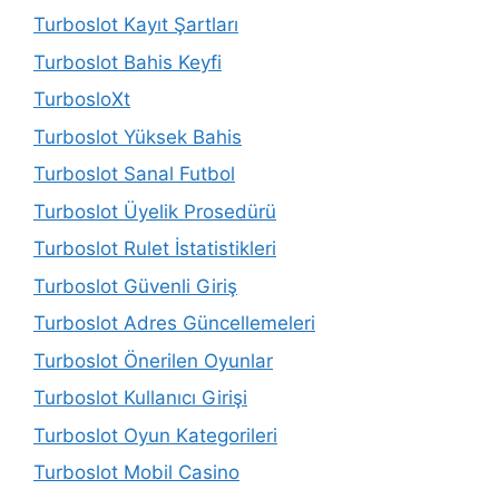
Turboslot Kayıt Şartları
Turboslot Bahis Keyfi
TurbosloXt
Turboslot Yüksek Bahis
Turboslot Sanal Futbol
Turboslot Üyelik Prosedürü
Turboslot Rulet İstatistikleri
Turboslot Güvenli Giriş
Turboslot Adres Güncellemeleri
Turboslot Önerilen Oyunlar
Turboslot Kullanıcı Girişi
Turboslot Oyun Kategorileri
Turboslot Mobil Casino