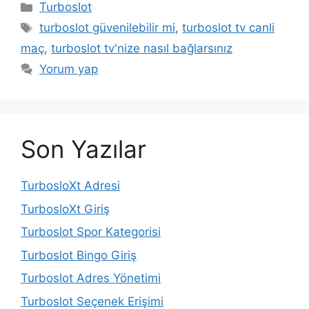
Kategoriler
Turboslot
Etiketler
turboslot güvenilebilir mi
,
turboslot tv canli
maç
,
turboslot tv'nize nasıl bağlarsınız
Yorum yap
Son Yazılar
TurbosloXt Adresi
TurbosloXt Giriş
Turboslot Spor Kategorisi
Turboslot Bingo Giriş
Turboslot Adres Yönetimi
Turboslot Seçenek Erişimi