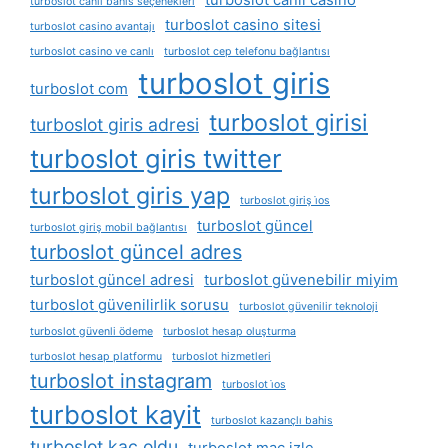
turboslot canlı casino
turboslot canlı bahis seçenekleri
turboslot casino sitesi
turboslot casino avantajı
turboslot casino ve canlı
turboslot cep telefonu bağlantısı
turboslot giris
turboslot com
turboslot girisi
turboslot giris adresi
turboslot giris twitter
turboslot giris yap
turboslot giriş i̇os
turboslot güncel
turboslot giriş mobil bağlantısı
turboslot güncel adres
turboslot güncel adresi
turboslot güvenebilir miyim
turboslot güvenilirlik sorusu
turboslot güvenilir teknoloji
turboslot güvenli ödeme
turboslot hesap oluşturma
turboslot hesap platformu
turboslot hizmetleri
turboslot instagram
turboslot i̇os
turboslot kayit
turboslot kazançlı bahis
turboslot kaç oldu