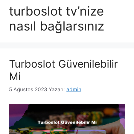
turboslot tv’nize
nasıl bağlarsınız
Turboslot Güvenilebilir
Mi
5 Ağustos 2023
Yazarı:
admin