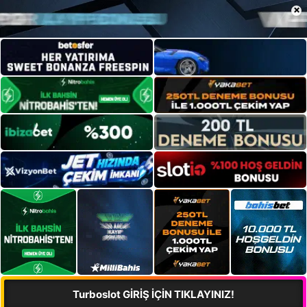
×
Turboslot GİRİŞ İÇİN TIKLAYINIZ!