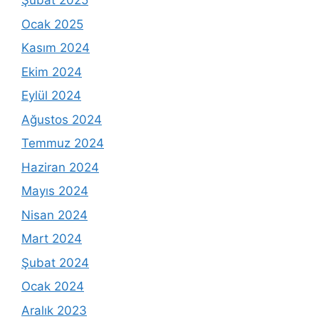
Şubat 2025
Ocak 2025
Kasım 2024
Ekim 2024
Eylül 2024
Ağustos 2024
Temmuz 2024
Haziran 2024
Mayıs 2024
Nisan 2024
Mart 2024
Şubat 2024
Ocak 2024
Aralık 2023