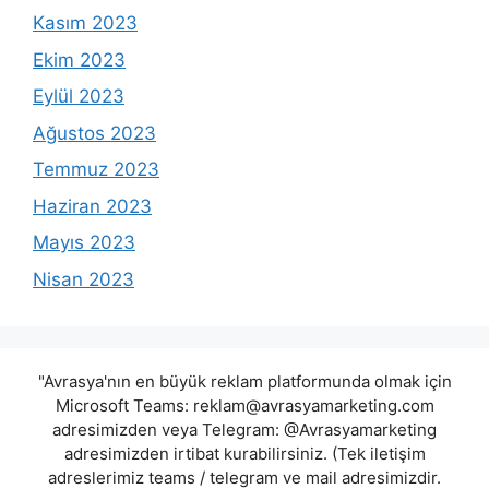
Kasım 2023
Ekim 2023
Eylül 2023
Ağustos 2023
Temmuz 2023
Haziran 2023
Mayıs 2023
Nisan 2023
"Avrasya'nın en büyük reklam platformunda olmak için
Microsoft Teams:
reklam@avrasyamarketing.com
adresimizden veya Telegram: @Avrasyamarketing
adresimizden irtibat kurabilirsiniz. (Tek iletişim
adreslerimiz teams / telegram ve mail adresimizdir.