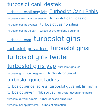
turboslot canli destek
Turboslot Canlı Bahis
turboslot canli maç izle
turboslot canlı casino
turboslot canlı bahis seçenekleri
turboslot casino sitesi
turboslot casino avantajı
turboslot casino ve canlı
turboslot cep telefonu bağlantısı
turboslot giris
turboslot com
turboslot girisi
turboslot giris adresi
turboslot giris twitter
turboslot giris yap
turboslot giriş i̇os
turboslot güncel
turboslot giriş mobil bağlantısı
turboslot güncel adres
turboslot güncel adresi
turboslot güvenebilir miyim
turboslot güvenilirlik sorusu
turboslot güvenilir teknoloji
turboslot güvenli ödeme
turboslot hesap oluşturma
turboslot hesap platformu
turboslot hizmetleri