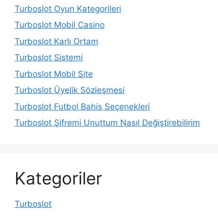
Turboslot Oyun Kategorileri
Turboslot Mobil Casino
Turboslot Karlı Ortam
Turboslot Sistemi
Turboslot Mobil Site
Turboslot Üyelik Sözleşmesi
Turboslot Futbol Bahis Seçenekleri
Turboslot Şifremi Unuttum Nasıl Değiştirebilirim
Kategoriler
Turboslot