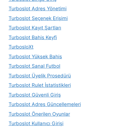
Turboslot Adres Yönetimi
Turboslot Seçenek Erişimi
Turboslot Kayıt Şartları
Turboslot Bahis Keyfi
TurbosloXt
Turboslot Yüksek Bahis
Turboslot Sanal Futbol
Turboslot Üyelik Prosedürü
Turboslot Rulet İstatistikleri
Turboslot Güvenli Giriş
Turboslot Adres Güncellemeleri
Turboslot Önerilen Oyunlar
Turboslot Kullanıcı Girişi