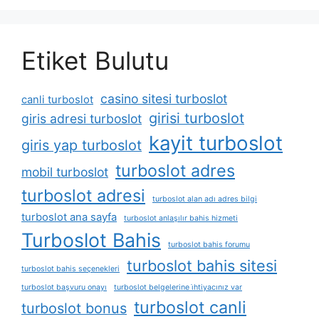
Etiket Bulutu
casino sitesi turboslot
canli turboslot
girisi turboslot
giris adresi turboslot
kayit turboslot
giris yap turboslot
turboslot adres
mobil turboslot
turboslot adresi
turboslot alan adı adres bilgi
turboslot ana sayfa
turboslot anlaşılır bahis hizmeti
Turboslot Bahis
turboslot bahis forumu
turboslot bahis sitesi
turboslot bahis seçenekleri
turboslot başvuru onayı
turboslot belgelerine i̇htiyacınız var
turboslot canli
turboslot bonus