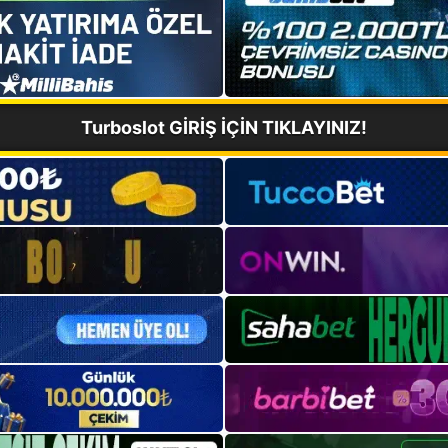
Turboslot GİRİŞ İÇİN TIKLAYINIZ!