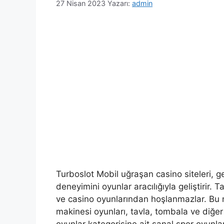
27 Nisan 2023
Yazarı:
admin
Turboslot Mobil uğraşan casino siteleri, g
deneyimini oyunlar aracılığıyla geliştirir.
ve casino oyunlarından hoşlanmazlar. Bu ne
makinesi oyunları, tavla, tombala ve diğer