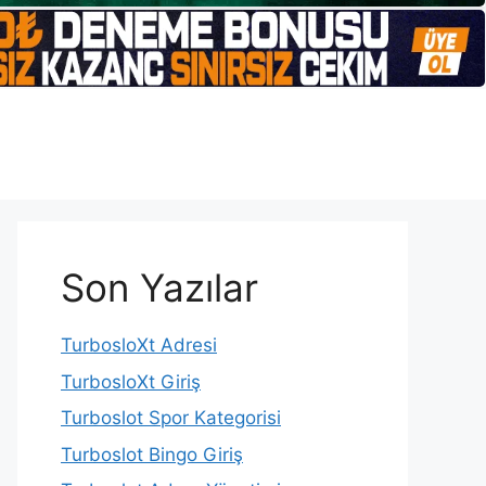
Son Yazılar
TurbosloXt Adresi
TurbosloXt Giriş
Turboslot Spor Kategorisi
Turboslot Bingo Giriş