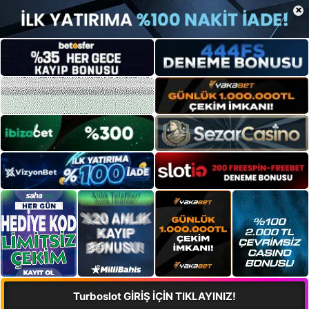
×
Turboslot GİRİŞ İÇİN TIKLAYINIZ!