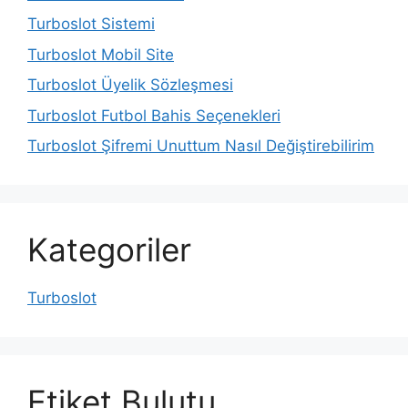
Turboslot Sistemi
Turboslot Mobil Site
Turboslot Üyelik Sözleşmesi
Turboslot Futbol Bahis Seçenekleri
Turboslot Şifremi Unuttum Nasıl Değiştirebilirim
Kategoriler
Turboslot
Etiket Bulutu