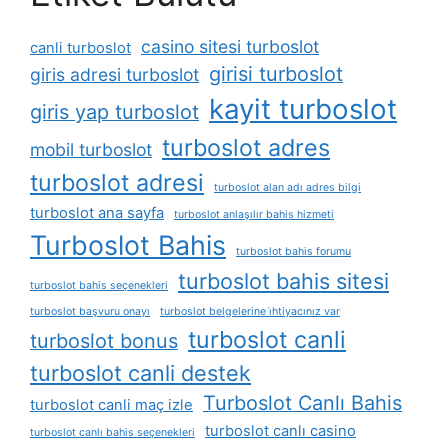
casino sitesi turboslot
canli turboslot
girisi turboslot
giris adresi turboslot
kayit turboslot
giris yap turboslot
turboslot adres
mobil turboslot
turboslot adresi
turboslot alan adı adres bilgi
turboslot ana sayfa
turboslot anlaşılır bahis hizmeti
Turboslot Bahis
turboslot bahis forumu
turboslot bahis sitesi
turboslot bahis seçenekleri
turboslot başvuru onayı
turboslot belgelerine i̇htiyacınız var
turboslot canli
turboslot bonus
turboslot canli destek
Turboslot Canlı Bahis
turboslot canli maç izle
turboslot canlı casino
turboslot canlı bahis seçenekleri