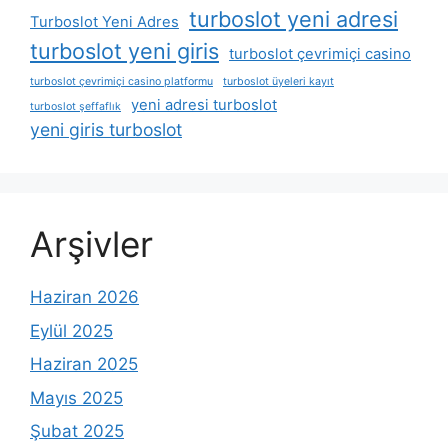
turboslot yeni adresi
Turboslot Yeni Adres
turboslot yeni giris
turboslot çevrimiçi casino
turboslot çevrimiçi casino platformu
turboslot üyeleri kayıt
yeni adresi turboslot
turboslot şeffaflık
yeni giris turboslot
Arşivler
Haziran 2026
Eylül 2025
Haziran 2025
Mayıs 2025
Şubat 2025