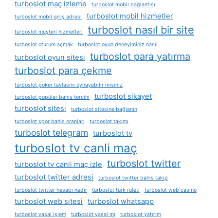
turboslot maç izleme
turboslot mobil bağlantısı
turboslot mobil hizmetler
turboslot mobil giriş adresi
turboslot nasıl bir site
turboslot müşteri hizmetleri
turboslot oturum açmak
turboslot oyun deneyiminiz nasıl
turboslot para yatırma
turboslot oyun sitesi
turboslot para çekme
turboslot poker tavlasını oynayabilir misiniz
turboslot sikayet
turboslot popüler bahis tercihi
turboslot sitesi
turboslot sitesine bağlanın
turboslot spor bahis oranları
turboslot takımı
turboslot telegram
turboslot tv
turboslot tv canli maç
turboslot twitter
turboslot tv canli maç izle
turboslot twitter adresi
turboslot twitter bahis takip
turboslot twitter hesabı nedir
turboslot türk ruleti
turboslot web casino
turboslot web sitesi
turboslot whatsapp
turboslot yasal i̇şlem
turboslot yasal mı
turboslot yatırım