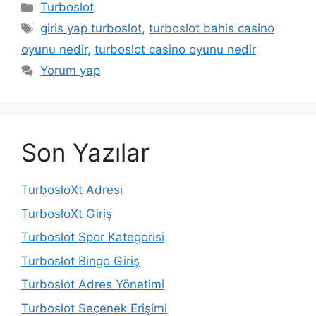
Kategoriler
Turboslot
Etiketler
giris yap turboslot
,
turboslot bahis casino
oyunu nedir
,
turboslot casino oyunu nedir
Yorum yap
Son Yazılar
TurbosloXt Adresi
TurbosloXt Giriş
Turboslot Spor Kategorisi
Turboslot Bingo Giriş
Turboslot Adres Yönetimi
Turboslot Seçenek Erişimi