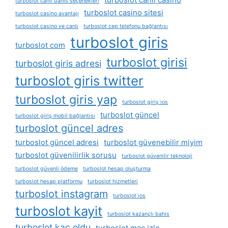
turboslot canlı casino
turboslot canlı bahis seçenekleri
turboslot casino sitesi
turboslot casino avantajı
turboslot casino ve canlı
turboslot cep telefonu bağlantısı
turboslot giris
turboslot com
turboslot girisi
turboslot giris adresi
turboslot giris twitter
turboslot giris yap
turboslot giriş i̇os
turboslot güncel
turboslot giriş mobil bağlantısı
turboslot güncel adres
turboslot güncel adresi
turboslot güvenebilir miyim
turboslot güvenilirlik sorusu
turboslot güvenilir teknoloji
turboslot güvenli ödeme
turboslot hesap oluşturma
turboslot hesap platformu
turboslot hizmetleri
turboslot instagram
turboslot i̇os
turboslot kayit
turboslot kazançlı bahis
turboslot kaç oldu