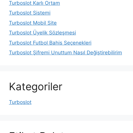
Turboslot Karlı Ortam
Turboslot Sistemi
Turboslot Mobil Site
Turboslot Üyelik Sözleşmesi
Turboslot Futbol Bahis Seçenekleri
Turboslot Şifremi Unuttum Nasıl Değiştirebilirim
Kategoriler
Turboslot