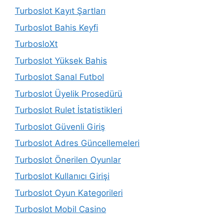
Turboslot Kayıt Şartları
Turboslot Bahis Keyfi
TurbosloXt
Turboslot Yüksek Bahis
Turboslot Sanal Futbol
Turboslot Üyelik Prosedürü
Turboslot Rulet İstatistikleri
Turboslot Güvenli Giriş
Turboslot Adres Güncellemeleri
Turboslot Önerilen Oyunlar
Turboslot Kullanıcı Girişi
Turboslot Oyun Kategorileri
Turboslot Mobil Casino