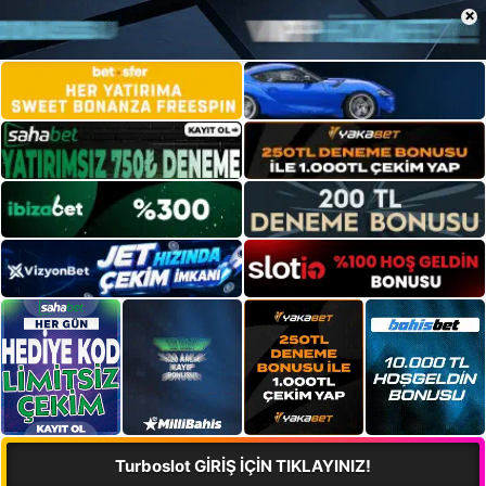
×
Turboslot GİRİŞ İÇİN TIKLAYINIZ!