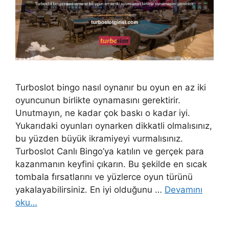
Turboslot bingo nasıl oynanır bu oyun en az iki
oyuncunun birlikte oynamasını gerektirir.
Unutmayın, ne kadar çok baskı o kadar iyi.
Yukarıdaki oyunları oynarken dikkatli olmalısınız,
bu yüzden büyük ikramiyeyi vurmalısınız.
Turboslot Canlı Bingo’ya katılın ve gerçek para
kazanmanın keyfini çıkarın. Bu şekilde en sıcak
tombala fırsatlarını ve yüzlerce oyun türünü
yakalayabilirsiniz. En iyi olduğunu …
Devamını
oku…