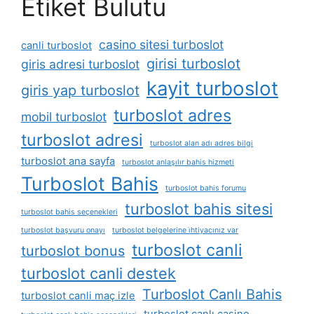
Etiket Bulutu
casino sitesi turboslot
canli turboslot
girisi turboslot
giris adresi turboslot
kayit turboslot
giris yap turboslot
turboslot adres
mobil turboslot
turboslot adresi
turboslot alan adı adres bilgi
turboslot ana sayfa
turboslot anlaşılır bahis hizmeti
Turboslot Bahis
turboslot bahis forumu
turboslot bahis sitesi
turboslot bahis seçenekleri
turboslot başvuru onayı
turboslot belgelerine i̇htiyacınız var
turboslot canli
turboslot bonus
turboslot canli destek
Turboslot Canlı Bahis
turboslot canli maç izle