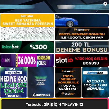
×
Turboslot GİRİŞ İÇİN TIKLAYINIZ!