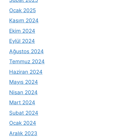
Şubat 2025
Ocak 2025
Kasım 2024
Ekim 2024
Eylül 2024
Ağustos 2024
Temmuz 2024
Haziran 2024
Mayıs 2024
Nisan 2024
Mart 2024
Şubat 2024
Ocak 2024
Aralık 2023