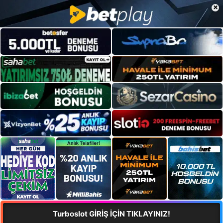
×
Turboslot GİRİŞ İÇİN TIKLAYINIZ!