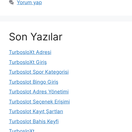
Yorum yap
Son Yazılar
TurbosloXt Adresi
TurbosloXt Giriş
Turboslot Spor Kategorisi
Turboslot Bingo Giriş
Turboslot Adres Yönetimi
Turboslot Seçenek Erişimi
Turboslot Kayıt Şartları
Turboslot Bahis Keyfi
TurbosloXt