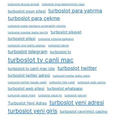
turboslot oturum açmak
turboslot oyun deneyiminiz nasıl
turboslot para yatırma
turboslot oyun sitesi
turboslot para çekme
turboslot poker tavlasını oynayabilir misiniz
turboslot sikayet
turboslot popüler bahis tercihi
turboslot sitesi
turboslot sitesine bağlanın
turboslot spor bahis oranları
turboslot takımı
turboslot telegram
turboslot tv
turboslot tv canli maç
turboslot twitter
turboslot tv canli maç izle
turboslot twitter adresi
turboslot twitter bahis takip
turboslot twitter hesabı nedir
turboslot türk ruleti
turboslot web casino
turboslot web sitesi
turboslot whatsapp
turboslot yasal i̇şlem
turboslot yasal mı
turboslot yatırım
turboslot yeni adresi
Turboslot Yeni Adres
turboslot yeni giris
turboslot çevrimiçi casino