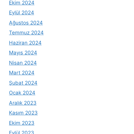
Ekim 2024
Eylül 2024
Ağustos 2024
Temmuz 2024
Haziran 2024
Mayıs 2024
Nisan 2024
Mart 2024
Şubat 2024
Ocak 2024
Aralık 2023
Kasım 2023
Ekim 2023
Eylül 2023